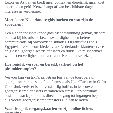
Luxor en Aswan en biedt meer context en diepgang, maar kost
meer tijd en geld. Keuze hangt af van beschikbare dagen en
interesse in verdieping.
Moet ik een Nederlandse gids boeken en wat zijn de
voordelen?
Een Nederlandssprekende gids biedt taalkundig gemak, diepere
context bij historische bezienswaardigheden en betere
communicatie bij onvoorziene situaties. Organisaties zoals
Egypte4allreizen.com bieden vaak Nederlandse klantenservice
en gidsen, georganiseerde transfers en duidelijke reisschema’s,
wat rust en veiligheid oplevert voor Nederlandse reizigers.
Hoe regel ik vervoer en bereikbaarheid bij het
piramidecomplex?
Vervoer kan via taxi’s, privétransfers van de touroperator,
georganiseerde bussen of platforms zoals Uber/Careem in Caïro.
Door druk verkeer is het verstandig buffers in te bouwen;
georganiseerde transfers verminderen stress. Parkeerruimte
bestaat, maar bij drukte is directe toegang tot ingangen beperkt,
dus vooraf georganiseerde transfers zijn aan te raden.
Waar koop ik toegangskaarten en zijn online tickets