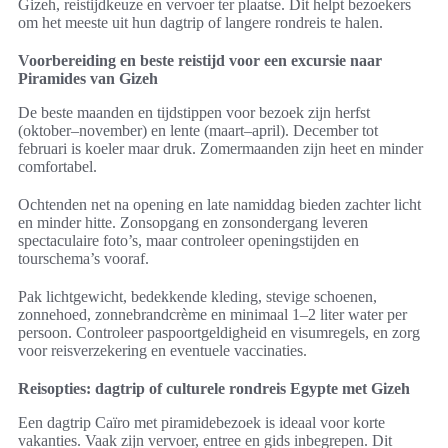
Gizeh, reistijdkeuze en vervoer ter plaatse. Dit helpt bezoekers
om het meeste uit hun dagtrip of langere rondreis te halen.
Voorbereiding en beste reistijd voor een excursie naar
Piramides van Gizeh
De beste maanden en tijdstippen voor bezoek zijn herfst
(oktober–november) en lente (maart–april). December tot
februari is koeler maar druk. Zomermaanden zijn heet en minder
comfortabel.
Ochtenden net na opening en late namiddag bieden zachter licht
en minder hitte. Zonsopgang en zonsondergang leveren
spectaculaire foto’s, maar controleer openingstijden en
tourschema’s vooraf.
Pak lichtgewicht, bedekkende kleding, stevige schoenen,
zonnehoed, zonnebrandcrème en minimaal 1–2 liter water per
persoon. Controleer paspoortgeldigheid en visumregels, en zorg
voor reisverzekering en eventuele vaccinaties.
Reisopties: dagtrip of culturele rondreis Egypte met Gizeh
Een dagtrip Caïro met piramidebezoek is ideaal voor korte
vakanties. Vaak zijn vervoer, entree en gids inbegrepen. Dit