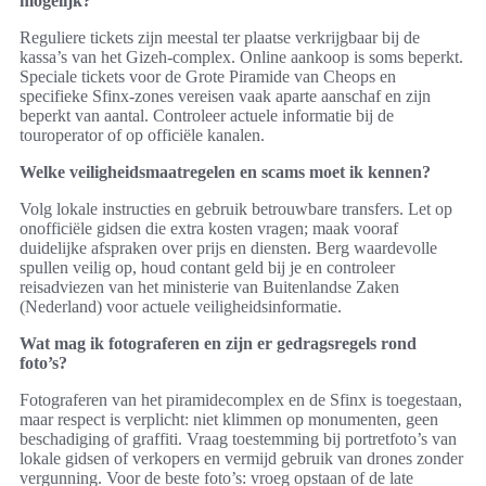
mogelijk?
Reguliere tickets zijn meestal ter plaatse verkrijgbaar bij de
kassa’s van het Gizeh‑complex. Online aankoop is soms beperkt.
Speciale tickets voor de Grote Piramide van Cheops en
specifieke Sfinx‑zones vereisen vaak aparte aanschaf en zijn
beperkt van aantal. Controleer actuele informatie bij de
touroperator of op officiële kanalen.
Welke veiligheidsmaatregelen en scams moet ik kennen?
Volg lokale instructies en gebruik betrouwbare transfers. Let op
onofficiële gidsen die extra kosten vragen; maak vooraf
duidelijke afspraken over prijs en diensten. Berg waardevolle
spullen veilig op, houd contant geld bij je en controleer
reisadviezen van het ministerie van Buitenlandse Zaken
(Nederland) voor actuele veiligheidsinformatie.
Wat mag ik fotograferen en zijn er gedragsregels rond
foto’s?
Fotograferen van het piramidecomplex en de Sfinx is toegestaan,
maar respect is verplicht: niet klimmen op monumenten, geen
beschadiging of graffiti. Vraag toestemming bij portretfoto’s van
lokale gidsen of verkopers en vermijd gebruik van drones zonder
vergunning. Voor de beste foto’s: vroeg opstaan of de late