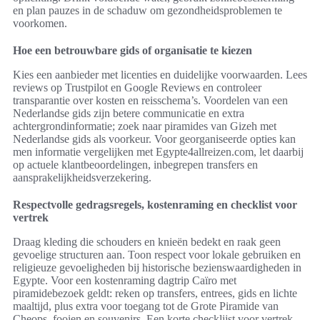
en plan pauzes in de schaduw om gezondheidsproblemen te
voorkomen.
Hoe een betrouwbare gids of organisatie te kiezen
Kies een aanbieder met licenties en duidelijke voorwaarden. Lees
reviews op Trustpilot en Google Reviews en controleer
transparantie over kosten en reisschema’s. Voordelen van een
Nederlandse gids zijn betere communicatie en extra
achtergrondinformatie; zoek naar piramides van Gizeh met
Nederlandse gids als voorkeur. Voor georganiseerde opties kan
men informatie vergelijken met Egypte4allreizen.com, let daarbij
op actuele klantbeoordelingen, inbegrepen transfers en
aansprakelijkheidsverzekering.
Respectvolle gedragsregels, kostenraming en checklist voor
vertrek
Draag kleding die schouders en knieën bedekt en raak geen
gevoelige structuren aan. Toon respect voor lokale gebruiken en
religieuze gevoeligheden bij historische bezienswaardigheden in
Egypte. Voor een kostenraming dagtrip Caïro met
piramidebezoek geldt: reken op transfers, entrees, gids en lichte
maaltijd, plus extra voor toegang tot de Grote Piramide van
Cheops, fooien en souvenirs. Een korte checklijst voor vertrek