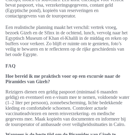
bevat paspoort, visa, verzekeringsgegevens, contant geld
(Egyptische pond), kopieën van reserveringen en
contactgegevens van de touroperator.
Een realistische planning maakt het verschil: vertrek vroeg,
bezoek Gizeh en de Sfinx in de ochtend, lunch, vervolg naar het
Egyptisch Museum of Khan el-Khalili in de middag en reken op
buffers voor verkeer. Zo blijft er ruimte om te genieten, foto’s
veilig te bewaren en te reflecteren op de rijke geschiedenis van
het oude Egypte.
FAQ
Hoe bereid ik me praktisch voor op een excursie naar de
Piramides van Gizeh?
Reizigers dienen een geldig paspoort (minimaal 6 maanden
geldig) en eventueel een e‑visum mee te nemen, voldoende water
(1–2 liter per persoon), zonnebescherming, lichte bedekkende
kleding en comfortabele schoenen. Controleer actuele
vaccinatieadviezen en neem reisverzekering- en medische
gegevens mee. Maak kopieën van documenten en informeer bij
de touroperator of ambassade over veiligheidssituaties in Caïro.
Wanneer is de beste tijd om de Piramides van Gizeh te