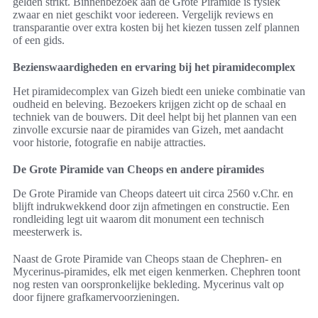
gelden strikt. Binnenbezoek aan de Grote Piramide is fysiek
zwaar en niet geschikt voor iedereen. Vergelijk reviews en
transparantie over extra kosten bij het kiezen tussen zelf plannen
of een gids.
Bezienswaardigheden en ervaring bij het piramidecomplex
Het piramidecomplex van Gizeh biedt een unieke combinatie van
oudheid en beleving. Bezoekers krijgen zicht op de schaal en
techniek van de bouwers. Dit deel helpt bij het plannen van een
zinvolle excursie naar de piramides van Gizeh, met aandacht
voor historie, fotografie en nabije attracties.
De Grote Piramide van Cheops en andere piramides
De Grote Piramide van Cheops dateert uit circa 2560 v.Chr. en
blijft indrukwekkend door zijn afmetingen en constructie. Een
rondleiding legt uit waarom dit monument een technisch
meesterwerk is.
Naast de Grote Piramide van Cheops staan de Chephren- en
Mycerinus-piramides, elk met eigen kenmerken. Chephren toont
nog resten van oorspronkelijke bekleding. Mycerinus valt op
door fijnere grafkamervoorzieningen.