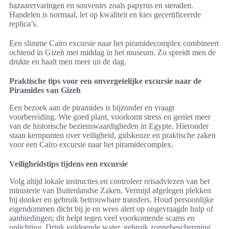
bazaarervaringen en souvenirs zoals papyrus en sieraden.
Handelen is normaal, let op kwaliteit en kies gecertificeerde
replica’s.
Een slimme Caïro excursie naar het piramidecomplex combineert
ochtend in Gizeh met middag in het museum. Zo spreidt men de
drukte en haalt men meer uit de dag.
Praktische tips voor een onvergetelijke excursie naar de
Piramides van Gizeh
Een bezoek aan de piramides is bijzonder en vraagt
voorbereiding. Wie goed plant, voorkomt stress en geniet meer
van de historische bezienswaardigheden in Egypte. Hieronder
staan kernpunten over veiligheid, gidskeuze en praktische zaken
voor een Caïro excursie naar het piramidecomplex.
Veiligheidstips tijdens een excursie
Volg altijd lokale instructies en controleer reisadviezen van het
ministerie van Buitenlandse Zaken. Vermijd afgelegen plekken
bij donker en gebruik betrouwbare transfers. Houd persoonlijke
eigendommen dicht bij je en wees alert op ongevraagde hulp of
aanbiedingen; dit helpt tegen veel voorkomende scams en
oplichting. Drink voldoende water, gebruik zonnebescherming