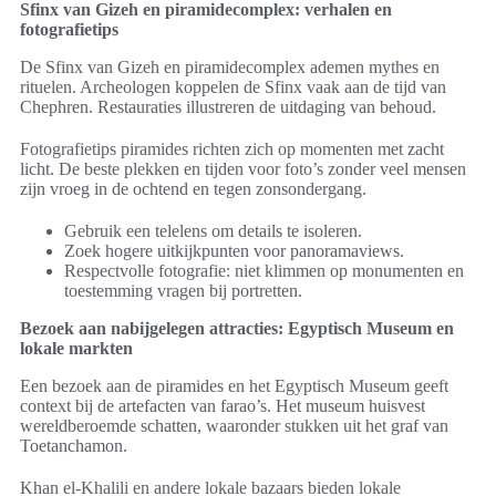
Sfinx van Gizeh en piramidecomplex: verhalen en
fotografietips
De Sfinx van Gizeh en piramidecomplex ademen mythes en
rituelen. Archeologen koppelen de Sfinx vaak aan de tijd van
Chephren. Restauraties illustreren de uitdaging van behoud.
Fotografietips piramides richten zich op momenten met zacht
licht. De beste plekken en tijden voor foto’s zonder veel mensen
zijn vroeg in de ochtend en tegen zonsondergang.
Gebruik een telelens om details te isoleren.
Zoek hogere uitkijkpunten voor panoramaviews.
Respectvolle fotografie: niet klimmen op monumenten en
toestemming vragen bij portretten.
Bezoek aan nabijgelegen attracties: Egyptisch Museum en
lokale markten
Een bezoek aan de piramides en het Egyptisch Museum geeft
context bij de artefacten van farao’s. Het museum huisvest
wereldberoemde schatten, waaronder stukken uit het graf van
Toetanchamon.
Khan el-Khalili en andere lokale bazaars bieden lokale