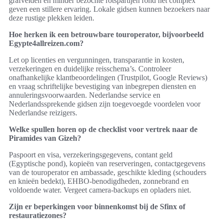
grafvelden en minder bezochte rotspartijen rond het complex
geven een stillere ervaring. Lokale gidsen kunnen bezoekers naar
deze rustige plekken leiden.
Hoe herken ik een betrouwbare touroperator, bijvoorbeeld
Egypte4allreizen.com?
Let op licenties en vergunningen, transparantie in kosten,
verzekeringen en duidelijke reisschema’s. Controleer
onafhankelijke klantbeoordelingen (Trustpilot, Google Reviews)
en vraag schriftelijke bevestiging van inbegrepen diensten en
annuleringsvoorwaarden. Nederlandse service en
Nederlandssprekende gidsen zijn toegevoegde voordelen voor
Nederlandse reizigers.
Welke spullen horen op de checklist voor vertrek naar de
Piramides van Gizeh?
Paspoort en visa, verzekeringsgegevens, contant geld
(Egyptische pond), kopieën van reserveringen, contactgegevens
van de touroperator en ambassade, geschikte kleding (schouders
en knieën bedekt), EHBO-benodigdheden, zonnebrand en
voldoende water. Vergeet camera‑backups en opladers niet.
Zijn er beperkingen voor binnenkomst bij de Sfinx of
restauratiezones?