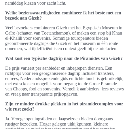
namiddag kiezen voor zacht licht.
Welke bezienswaardigheden combineer ik het beste met een
bezoek aan Gizeh?
Veel bezoekers combineren Gizeh met het Egyptisch Museum in
Caïro (schatten van Toetanchamon), of maken een stop bij Khan
el‑Khalili voor souvenirs. Sommige touroperators bieden
gecombineerde dagtrips die Gizeh en het museum in één route
opnemen, wat tijdefficiënt is en context geeft bij de artefacten.
Wat kost een typische dagtrip naar de Piramides van Gizeh?
De prijs varieert per aanbieder en inbegrepen diensten. Een
richtprijs voor een georganiseerde dagtrip inclusief transfers,
entrees, Nederlandssprekende gids en lichte lunch is gebruikelijk,
met extra kosten mogelijk voor toegang tot de Grote Piramide
van Cheops, fooi en souvenirs. Vergelijk aanbieders, lees reviews
en vraag naar transparante prijsopgaven.
Zijn er minder drukke plekken in het piramidecomplex voor
wie rust zoekt?
Ja. Vroege openingstijden en laagseizoen bieden doorgaans
rustiger bezoeken. Hoger gelegen uitkijkpunten, kleinere