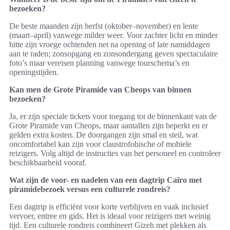
bezoeken?
De beste maanden zijn herfst (oktober–november) en lente
(maart–april) vanwege milder weer. Voor zachter licht en minder
hitte zijn vroege ochtenden net na opening of late namiddagen
aan te raden; zonsopgang en zonsondergang geven spectaculaire
foto’s maar vereisen planning vanwege tourschema’s en
openingstijden.
Kan men de Grote Piramide van Cheops van binnen
bezoeken?
Ja, er zijn speciale tickets voor toegang tot de binnenkant van de
Grote Piramide van Cheops, maar aantallen zijn beperkt en er
gelden extra kosten. De doorgangen zijn smal en steil, wat
oncomfortabel kan zijn voor claustrofobische of mobiele
reizigers. Volg altijd de instructies van het personeel en controleer
beschikbaarheid vooraf.
Wat zijn de voor- en nadelen van een dagtrip Caïro met
piramidebezoek versus een culturele rondreis?
Een dagtrip is efficiënt voor korte verblijven en vaak inclusief
vervoer, entree en gids. Het is ideaal voor reizigers met weinig
tijd. Een culturele rondreis combineert Gizeh met plekken als