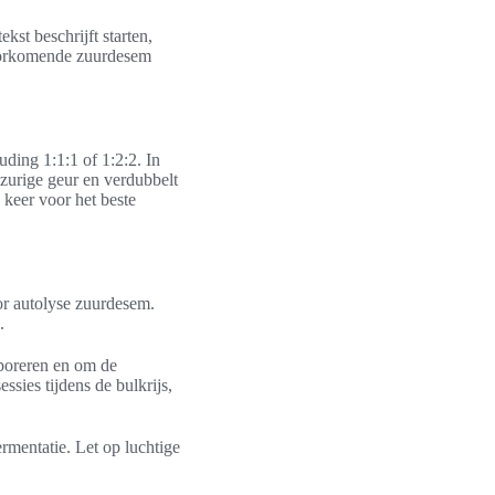
kst beschrijft starten,
voorkomende zuurdesem
ding 1:1:1 of 1:2:2. In
 zurige geur en verdubbelt
keer voor het beste
or autolyse zuurdesem.
.
rporeren en om de
sies tijdens de bulkrijs,
rmentatie. Let op luchtige