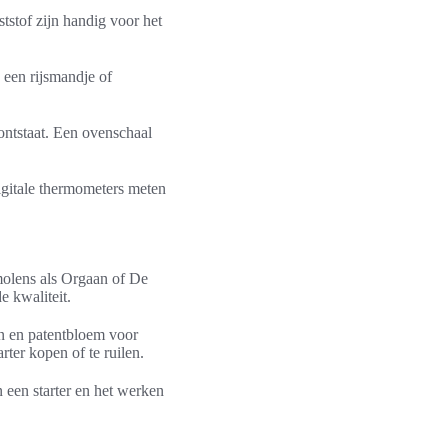
tstof zijn handig voor het
 een rijsmandje of
ontstaat. Een ovenschaal
igitale thermometers meten
molens als Orgaan of De
 kwaliteit.
n en patentbloem voor
ter kopen of te ruilen.
 een starter en het werken