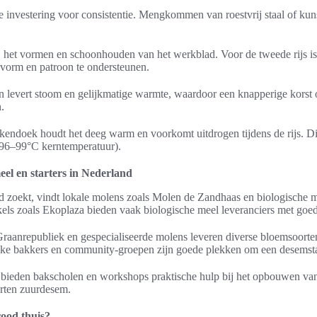
 investering voor consistentie. Mengkommen van roestvrij staal of kuns
j het vormen en schoonhouden van het werkblad. Voor de tweede rijs is
vorm en patroon te ondersteunen.
n levert stoom en gelijkmatige warmte, waardoor een knapperige korst 
.
kendoek houdt het deeg warm en voorkomt uitdrogen tijdens de rijs. D
d 96–99°C kerntemperatuur).
l en starters in Nederland
 zoekt, vindt lokale molens zoals Molen de Zandhaas en biologische 
els zoals Ekoplaza bieden vaak biologische meel leveranciers met goede
raanrepubliek en gespecialiseerde molens leveren diverse bloemsoorte
jke bakkers en community-groepen zijn goede plekken om een desemstar
 bieden bakscholen en workshops praktische hulp bij het opbouwen van
orten zuurdesem.
ood thuis?