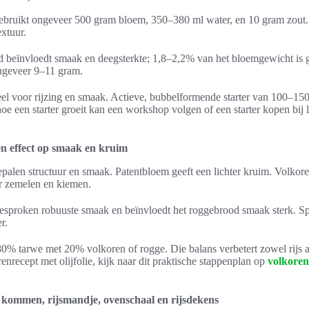
 gebruikt ongeveer 500 gram bloem, 350–380 ml water, en 10 gram zout
extuur.
d beïnvloedt smaak en deegsterkte; 1,8–2,2% van het bloemgewicht is 
ngeveer 9–11 gram.
ieel voor rijzing en smaak. Actieve, bubbelformende starter van 100–15
 hoe een starter groeit kan een workshop volgen of een starter kopen bij
n effect op smaak en kruim
alen structuur en smaak. Patentbloem geeft een lichter kruim. Volkor
r zemelen en kiemen.
esproken robuuste smaak en beïnvloedt het roggebrood smaak sterk. Sp
r.
80% tarwe met 20% volkoren of rogge. Die balans verbetert zowel rijs 
nrecept met olijfolie, kijk naar dit praktische stappenplan op
volkore
kommen, rijsmandje, ovenschaal en rijsdekens