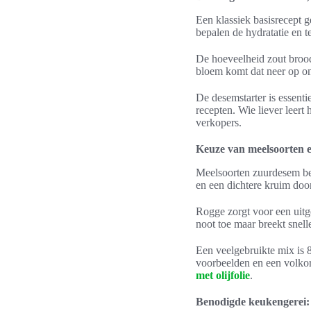
Een klassiek basisrecept
bepalen de hydratatie en t
De hoeveelheid zout broo
bloem komt dat neer op o
De desemstarter is essent
recepten. Wie liever leert
verkopers.
Keuze van meelsoorten e
Meelsoorten zuurdesem bep
en een dichtere kruim doo
Rogge zorgt voor een uitg
noot toe maar breekt snelle
Een veelgebruikte mix is 
voorbeelden en een volkore
met olijfolie
.
Benodigde keukengerei: 