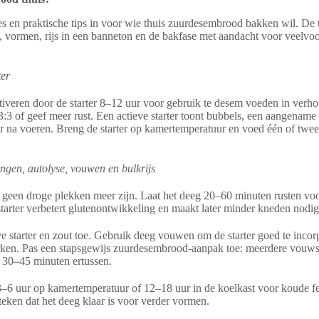
es en praktische tips in voor wie thuis zuurdesembrood bakken wil. De te
s, vormen, rijs in een banneton en de bakfase met aandacht voor veel
ter
iveren door de starter 8–12 uur voor gebruik te desem voeden in verhou
:3 of geef meer rust. Een actieve starter toont bubbels, een aangename
 na voeren. Breng de starter op kamertemperatuur en voed één of twee 
ngen, autolyse, vouwen en bulkrijs
 geen droge plekken meer zijn. Laat het deeg 20–60 minuten rusten vo
tarter verbetert glutenontwikkeling en maakt later minder kneden nodig
ve starter en zout toe. Gebruik deeg vouwen om de starter goed te inco
rken. Pas een stapsgewijs zuurdesembrood-aanpak toe: meerdere vouwses
 30–45 minuten ertussen.
3–6 uur op kamertemperatuur of 12–18 uur in de koelkast voor koude fe
teken dat het deeg klaar is voor verder vormen.