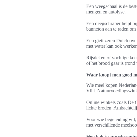
Een weegschaal is de beste
mengen en autolyse.
Een deegschraper helpt bi
banneton aan te raden om 
Een gietijzeren Dutch ove
met water kan ook werken
Rijsdeken of vochtige keu
of het brood gaar is (ron
Waar koopt men goed mee
Wie meel kopen Nederland
Vlijt. Natuurvoedingswink
Online winkels zoals De G
lichte broden. Ambachteli
Voor wie begeleiding wil,
met verschillende meelso
Hoe bak je zuurdesembr