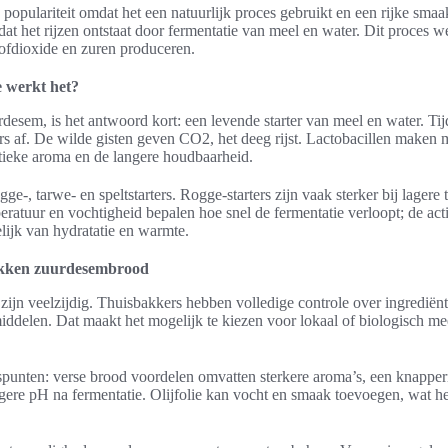
opulariteit omdat het een natuurlijk proces gebruikt en een rijke smaa
at het rijzen ontstaat door fermentatie van meel en water. Dit proces w
tofdioxide en zuren produceren.
 werkt het?
desem, is het antwoord kort: een levende starter van meel en water. Ti
s af. De wilde gisten geven CO2, het deeg rijst. Lactobacillen maken m
stieke aroma en de langere houdbaarheid.
rogge-, tarwe- en speltstarters. Rogge-starters zijn vaak sterker bij lage
ratuur en vochtigheid bepalen hoe snel de fermentatie verloopt; de act
lijk van hydratatie en warmte.
akken zuurdesembrood
zijn veelzijdig. Thuisbakkers hebben volledige controle over ingredië
iddelen. Dat maakt het mogelijk te kiezen voor lokaal of biologisch m
uspunten: verse brood voordelen omvatten sterkere aroma’s, een knapper
agere pH na fermentatie. Olijfolie kan vocht en smaak toevoegen, wat h