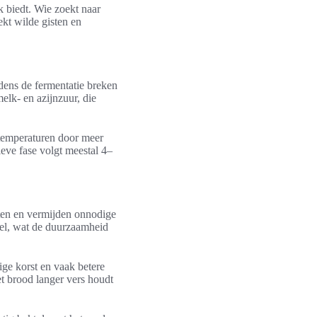
k biedt. Wie zoekt naar
ekt wilde gisten en
jdens de fermentatie breken
elk- en azijnzuur, die
re temperaturen door meer
ieve fase volgt meestal 4–
nten en vermijden onnodige
eel, wat de duurzaamheid
ige korst en vaak betere
et brood langer vers houdt