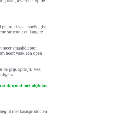
g bakt, levert het op de
gebruikt vaak snelle gist
ene structuur en langere
at meer smaakdiepte;
sem heeft vaak een open
de prijs opdrijft. Veel
rdigen.
stokbrood met olijfolie
,
 begint met basisproducten