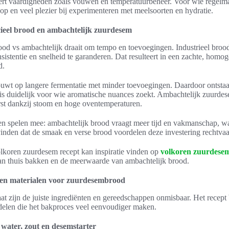
t vaardigheden zoals vouwen en temperatuurbeheer. Voor wie regelmati
op en veel plezier bij experimenteren met meelsoorten en hydratie.
ieel brood en ambachtelijk zuurdesem
od vs ambachtelijk draait om tempo en toevoegingen. Industrieel brood 
istentie en snelheid te garanderen. Dat resulteert in een zachte, homog
d.
uwt op langere fermentatie met minder toevoegingen. Daardoor ontsta
s duidelijk voor wie aromatische nuances zoekt. Ambachtelijk zuurde
rst dankzij stoom en hoge oventemperaturen.
n spelen mee: ambachtelijk brood vraagt meer tijd en vakmanschap, wat 
nden dat de smaak en verse brood voordelen deze investering rechtvaa
olkoren zuurdesem recept kan inspiratie vinden op
volkoren zuurdesem 
an thuis bakken en de meerwaarde van ambachtelijk brood.
 en materialen voor zuurdesembrood
aat zijn de juiste ingrediënten en gereedschappen onmisbaar. Het recept
ddelen die het bakproces veel eenvoudiger maken.
 water, zout en desemstarter