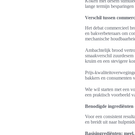
Koken met desem stimuleer
lange termijn besparingen 
Verschil tussen commerc
Het debat commercieel bro
en bakverbeteraars om cons
mechanische houdbaarhei
Ambachtelijk brood vertro
smaakverschil zuurdesem i
kruim en een stevigere ko
Prijs-kwaliteitoverweginge
bakkers en consumenten vi
Wie wil starten met een v
een praktisch voorbeeld v
Benodigde ingrediënten
Voor een consistent result
en breidt uit naar hulpmi
Basisingrediënten: meel,