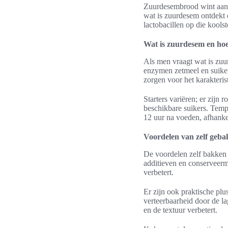
Zuurdesembrood wint aan p
wat is zuurdesem ontdekt d
lactobacillen op die kools
Wat is zuurdesem en hoe
Als men vraagt wat is zuur
enzymen zetmeel en suiker
zorgen voor het karakteri
Starters variëren; er zijn 
beschikbare suikers. Tempe
12 uur na voeden, afhanke
Voordelen van zelf geb
De voordelen zelf bakken 
additieven en conserveerm
verbetert.
Er zijn ook praktische pl
verteerbaarheid door de l
en de textuur verbetert.