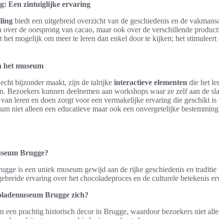
g: Een zintuiglijke ervaring
ling
biedt een uitgebreid overzicht van de geschiedenis en de vakmans
en over de oorsprong van cacao, maar ook over de verschillende produc
t het mogelijk om meer te leren dan enkel door te kijken; het stimuleer
in het museum
echt bijzonder maakt, zijn de talrijke
interactieve elementen
die het le
n. Bezoekers kunnen deelnemen aan workshops waar ze zelf aan de sl
an leren en doen zorgt voor een vermakelijke ervaring die geschikt is vo
m niet alleen een educatieve maar ook een onvergetelijke bestemming
useum Brugge?
ge is een uniek museum gewijd aan de rijke geschiedenis en traditie 
ebreide ervaring over het chocoladeproces en de culturele betekenis er
olademuseum Brugge zich?
n een prachtig historisch decor in Brugge, waardoor bezoekers niet al