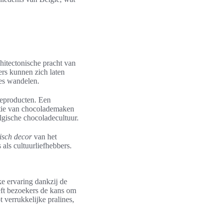
chitectonische pracht van
ers kunnen zich laten
tes wandelen.
deproducten. Een
utie van chocolademaken
lgische chocoladecultuur.
risch decor
van het
ls cultuurliefhebbers.
e ervaring dankzij de
eeft bezoekers de kans om
 verrukkelijke pralines,