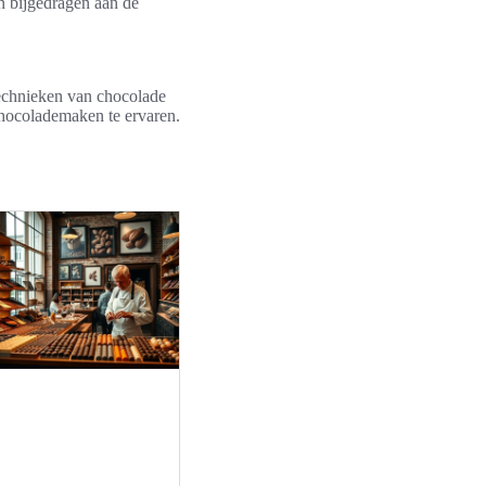
n bijgedragen aan de
technieken van chocolade
hocolademaken te ervaren.