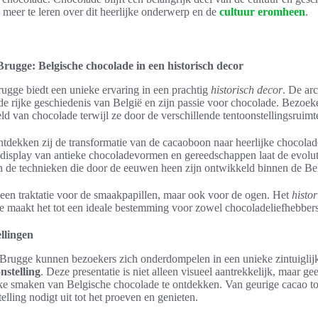
 meer te leren over dit heerlijke onderwerp en de
cultuur eromheen
.
gge: Belgische chocolade in een historisch decor
ge biedt een unieke ervaring in een prachtig
historisch decor
. De ar
e rijke geschiedenis van België en zijn passie voor chocolade. Bezoek
d van chocolade terwijl ze door de verschillende tentoonstellingsruim
tdekken zij de transformatie van de cacaoboon naar heerlijke chocola
display van antieke chocoladevormen en gereedschappen laat de evol
 in de technieken die door de eeuwen heen zijn ontwikkeld binnen de Be
 een traktatie voor de smaakpapillen, maar ook voor de ogen. Het
histo
aakt het tot een ideale bestemming voor zowel chocoladeliefhebbers a
llingen
rugge kunnen bezoekers zich onderdompelen in een unieke zintuiglijk
nstelling
. Deze presentatie is niet alleen visueel aantrekkelijk, maar g
jke smaken van Belgische chocolade te ontdekken. Van geurige cacao tot
elling nodigt uit tot het proeven en genieten.