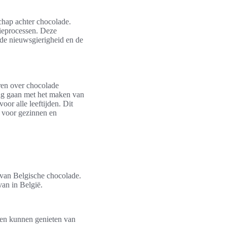
chap achter chocolade.
tieprocessen. Deze
t de nieuwsgierigheid en de
ren over chocolade
ag gaan met het maken van
or alle leeftijden. Dit
 voor gezinnen en
van Belgische chocolade.
van in België.
leen kunnen genieten van