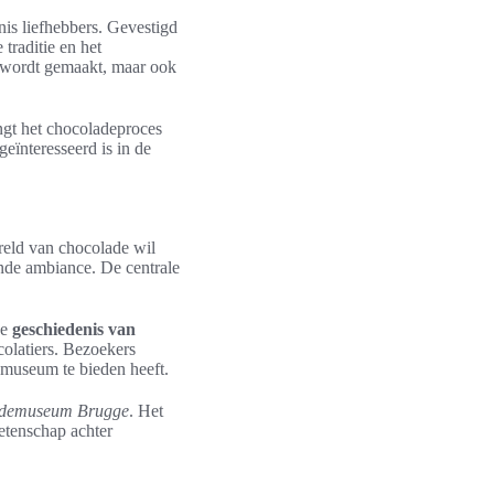
is liefhebbers. Gevestigd
 traditie en het
 wordt gemaakt, maar ook
ngt het chocoladeproces
geïnteresseerd is in de
reld van chocolade wil
nde ambiance. De centrale
ke
geschiedenis van
olatiers. Bezoekers
 museum te bieden heeft.
ademuseum Brugge
. Het
wetenschap achter