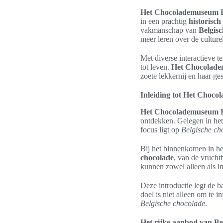
Het Chocolademuseum 
in een prachtig
historisch
vakmanschap van
Belgis
meer leren over de culture
Met diverse interactieve 
tot leven.
Het Chocolad
zoete lekkernij en haar ge
Inleiding tot Het Choc
Het Chocolademuseum 
ontdekken. Gelegen in he
focus ligt op
Belgische ch
Bij het binnenkomen in h
chocolade
, van de vrucht
kunnen zowel alleen als i
Deze introductie legt de 
doel is niet alleen om te 
Belgische chocolade
.
Het rijke aanbod van Be