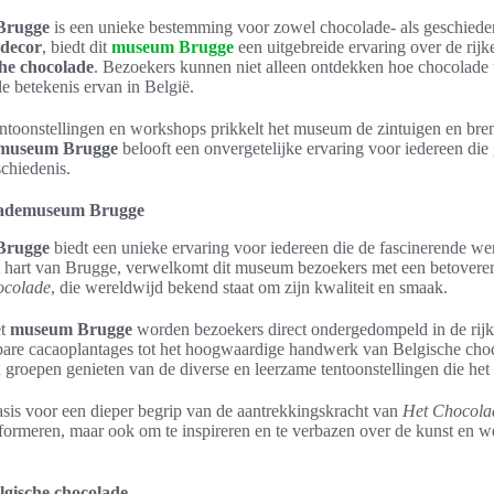
Brugge
is een unieke bestemming voor zowel chocolade- als geschieden
 decor
, biedt dit
museum Brugge
een uitgebreide ervaring over de rijke
che chocolade
. Bezoekers kunnen niet alleen ontdekken hoe chocolade
le betekenis ervan in België.
tentoonstellingen en workshops prikkelt het museum de zintuigen en bre
emuseum Brugge
belooft een onvergetelijke ervaring voor iedereen die 
schiedenis.
olademuseum Brugge
Brugge
biedt een unieke ervaring voor iedereen die de fascinerende we
t hart van Brugge, verwelkomt dit museum bezoekers met een betovere
ocolade
, die wereldwijd bekend staat om zijn kwaliteit en smaak.
et
museum Brugge
worden bezoekers direct ondergedompeld in de rij
bare cacaoplantages tot het hoogwaardige handwerk van Belgische choc
n groepen genieten van de diverse en leerzame tentoonstellingen die het
basis voor een dieper begrip van de aantrekkingskracht van
Het Chocol
informeren, maar ook om te inspireren en te verbazen over de kunst en 
lgische chocolade