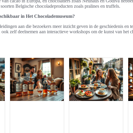
tie van cacao in Europa, en chocolatiers zoals Neuhaus en Godiva hebbe
 soorten Belgische chocoladeproducten zoals pralines en truffels.
beschikbaar in Het Chocolademuseum?
leidingen aan die bezoekers meer inzicht geven in de geschiedenis en 
ook zelf deelnemen aan interactieve workshops om de kunst van het c