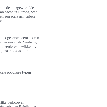
 aan de diepgewortelde
an cacao in Europa, wat
een een scala aan unieke
et.
lijk gepresenteerd als een
de merken zoals Neuhaus,
n de verdere ontwikkeling
tie, maar ook aan de
nkele populaire
typen
 rijke verkoop en
hiedenis van België, wat