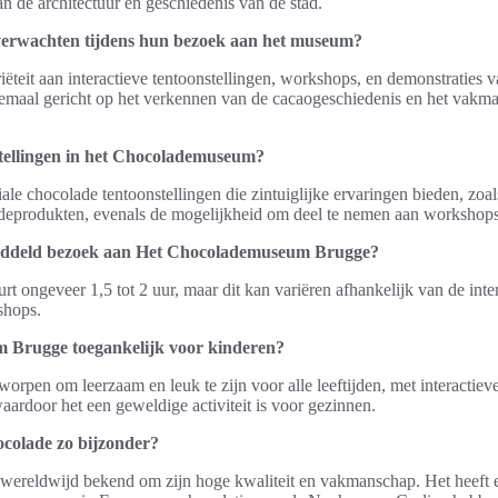
n de architectuur en geschiedenis van de stad.
erwachten tijdens hun bezoek aan het museum?
ëteit aan interactieve tentoonstellingen, workshops, en demonstraties 
lemaal gericht op het verkennen van de cacaogeschiedenis en het vakm
nstellingen in het Chocolademuseum?
ale chocolade tentoonstellingen die zintuiglijke ervaringen bieden, zoa
adeprodukten, evenals de mogelijkheid om deel te nemen aan workshops
middeld bezoek aan Het Chocolademuseum Brugge?
 ongeveer 1,5 tot 2 uur, maar dit kan variëren afhankelijk van de inter
shops.
 Brugge toegankelijk voor kinderen?
rpen om leerzaam en leuk te zijn voor alle leeftijden, met interactiev
waardoor het een geweldige activiteit is voor gezinnen.
colade zo bijzonder?
 wereldwijd bekend om zijn hoge kwaliteit en vakmanschap. Het heeft ee