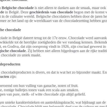
an
Belgische chocolade
is niet alleen te danken aan de smaak, maar ook
ade
in België. Deze
geschiedenis van chocolade
begon met de komst v
 in de culinaire wereld. Belgische chocolatiers hebben door de jaren h
mee ze het land op de wereldkaart van de chocoladezetting hebben gez
che chocolade
lade in België dateert terug tot de 17e eeuw. Chocolade werd aanvanke
twikkelde tot de heerlijke zoetigheden die we vandaag kennen. Beken
, en Godiva, dat zijn oorsprong vindt in 1926, zijn cruciaal geweest i
gische chocolade
. Zij hebben niet alleen bijgedragen aan de rijke tradi
e chocolade zo uniek maakt.
adeproducten
chocoladeproducten is divers, en dat is wat het zo bijzonder maakt. E
ducten
zijn:
 beroemd om hun vulling van ganache, noten of fruit.
te, romige balletjes tonen vaak een scala aan smaken.
en van pure, melk- of witte chocolade zijn altijd geliefd.
eigen unieke karakteristieken en aantrekkingskracht, wat bijdraagt aan de
chocolade. Chocolade blijft een belangrijk deel van de cultuur en gesc