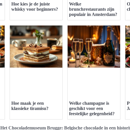
en
Hoe kies je de juiste
Welke
O
whisky voor beginners?
brunchrestaurants zijn
c
populair in Amsterdam?
Hoe maak je een
Welke champagne is
P
klassieke tiramisu?
geschikt voor een
J
feestelijke gelegenheid?
>
Het Chocolademuseum Brugge: Belgische chocolade in een histori