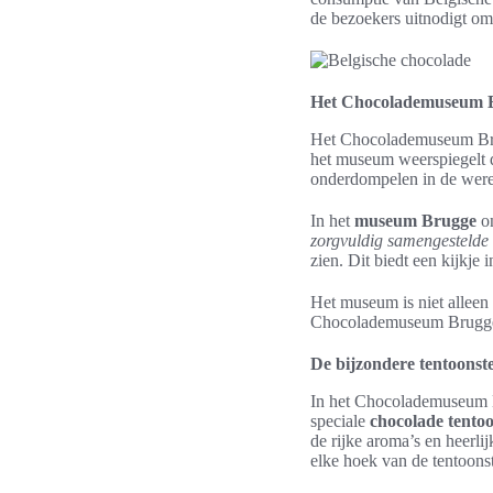
de bezoekers uitnodigt om
Het Chocolademuseum Bru
Het Chocolademuseum Brug
het museum weerspiegelt d
onderdompelen in de werel
In het
museum Brugge
on
zorgvuldig samengestelde
zien. Dit biedt een kijkje
Het museum is niet alleen
Chocolademuseum Brugge m
De bijzondere tentoonste
In het Chocolademuseum B
speciale
chocolade tentoo
de rijke aroma’s en heerli
elke hoek van de tentoonst