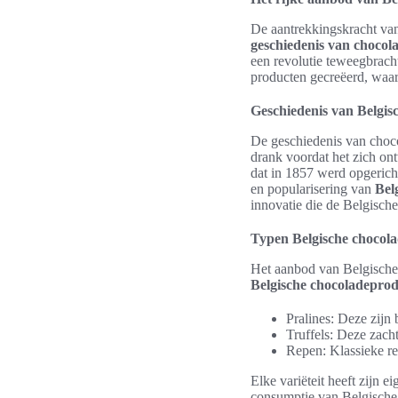
De aantrekkingskracht v
geschiedenis van chocol
een revolutie teweegbracht
producten gecreëerd, waar
Geschiedenis van Belgis
De geschiedenis van choco
drank voordat het zich on
dat in 1857 werd opgericht
en popularisering van
Bel
innovatie die de Belgisch
Typen Belgische chocol
Het aanbod van Belgische 
Belgische chocoladepro
Pralines: Deze zijn
Truffels: Deze zach
Repen: Klassieke rep
Elke variëteit heeft zijn 
consumptie van Belgische 