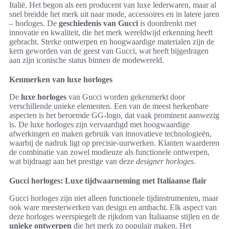
Italië. Het begon als een producent van luxe lederwaren, maar al
snel breidde het merk uit naar mode, accessoires en in latere jaren
– horloges. De
geschiedenis van Gucci
is doordrenkt met
innovatie en kwaliteit, die het merk wereldwijd erkenning heeft
gebracht. Sterke ontwerpen en hoogwaardige materialen zijn de
kern geworden van de geest van Gucci, wat heeft bijgedragen
aan zijn iconische status binnen de modewereld.
Kenmerken van luxe horloges
De
luxe horloges
van Gucci worden gekenmerkt door
verschillende unieke elementen. Een van de meest herkenbare
aspecten is het beroemde GG-logo, dat vaak prominent aanwezig
is. De luxe horloges zijn vervaardigd met hoogwaardige
afwerkingen en maken gebruik van innovatieve technologieën,
waarbij de nadruk ligt op precisie-uurwerken. Klanten waarderen
de combinatie van zowel modieuze als functionele ontwerpen,
wat bijdraagt aan het prestige van deze
designer horloges
.
Gucci horloges: Luxe tijdwaarneming met Italiaanse flair
Gucci horloges zijn niet alleen functionele tijdinstrumenten, maar
ook ware meesterwerken van design en ambacht. Elk aspect van
deze horloges weerspiegelt de rijkdom van Italiaanse stijlen en de
unieke ontwerpen
die het merk zo populair maken. Het