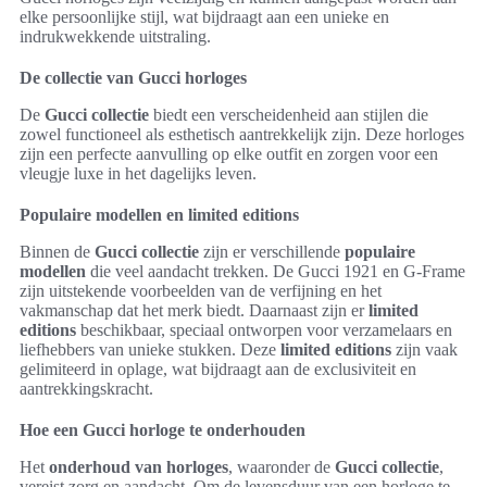
elke persoonlijke stijl, wat bijdraagt aan een unieke en
indrukwekkende uitstraling.
De collectie van Gucci horloges
De
Gucci collectie
biedt een verscheidenheid aan stijlen die
zowel functioneel als esthetisch aantrekkelijk zijn. Deze horloges
zijn een perfecte aanvulling op elke outfit en zorgen voor een
vleugje luxe in het dagelijks leven.
Populaire modellen en limited editions
Binnen de
Gucci collectie
zijn er verschillende
populaire
modellen
die veel aandacht trekken. De Gucci 1921 en G-Frame
zijn uitstekende voorbeelden van de verfijning en het
vakmanschap dat het merk biedt. Daarnaast zijn er
limited
editions
beschikbaar, speciaal ontworpen voor verzamelaars en
liefhebbers van unieke stukken. Deze
limited editions
zijn vaak
gelimiteerd in oplage, wat bijdraagt aan de exclusiviteit en
aantrekkingskracht.
Hoe een Gucci horloge te onderhouden
Het
onderhoud van horloges
, waaronder de
Gucci collectie
,
vereist zorg en aandacht. Om de levensduur van een horloge te