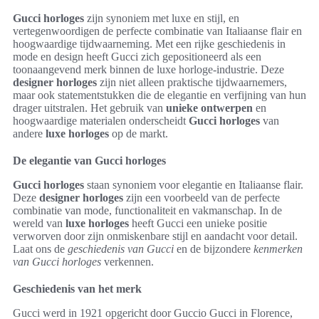
Gucci horloges
zijn synoniem met luxe en stijl, en
vertegenwoordigen de perfecte combinatie van Italiaanse flair en
hoogwaardige tijdwaarneming. Met een rijke geschiedenis in
mode en design heeft Gucci zich gepositioneerd als een
toonaangevend merk binnen de luxe horloge-industrie. Deze
designer horloges
zijn niet alleen praktische tijdwaarnemers,
maar ook statementstukken die de elegantie en verfijning van hun
drager uitstralen. Het gebruik van
unieke ontwerpen
en
hoogwaardige materialen onderscheidt
Gucci horloges
van
andere
luxe horloges
op de markt.
De elegantie van Gucci horloges
Gucci horloges
staan synoniem voor elegantie en Italiaanse flair.
Deze
designer horloges
zijn een voorbeeld van de perfecte
combinatie van mode, functionaliteit en vakmanschap. In de
wereld van
luxe horloges
heeft Gucci een unieke positie
verworven door zijn onmiskenbare stijl en aandacht voor detail.
Laat ons de
geschiedenis van Gucci
en de bijzondere
kenmerken
van Gucci horloges
verkennen.
Geschiedenis van het merk
Gucci werd in 1921 opgericht door Guccio Gucci in Florence,