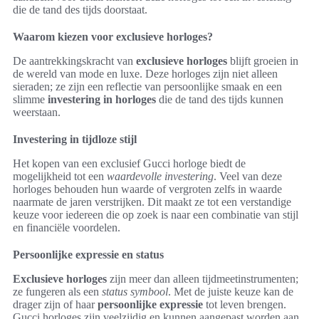
die de tand des tijds doorstaat.
Waarom kiezen voor exclusieve horloges?
De aantrekkingskracht van
exclusieve horloges
blijft groeien in
de wereld van mode en luxe. Deze horloges zijn niet alleen
sieraden; ze zijn een reflectie van persoonlijke smaak en een
slimme
investering in horloges
die de tand des tijds kunnen
weerstaan.
Investering in tijdloze stijl
Het kopen van een exclusief Gucci horloge biedt de
mogelijkheid tot een
waardevolle investering
. Veel van deze
horloges behouden hun waarde of vergroten zelfs in waarde
naarmate de jaren verstrijken. Dit maakt ze tot een verstandige
keuze voor iedereen die op zoek is naar een combinatie van stijl
en financiële voordelen.
Persoonlijke expressie en status
Exclusieve horloges
zijn meer dan alleen tijdmeetinstrumenten;
ze fungeren als een
status symbool
. Met de juiste keuze kan de
drager zijn of haar
persoonlijke expressie
tot leven brengen.
Gucci horloges zijn veelzijdig en kunnen aangepast worden aan