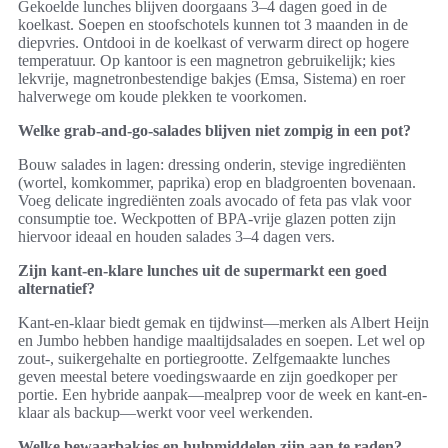
Gekoelde lunches blijven doorgaans 3–4 dagen goed in de
koelkast. Soepen en stoofschotels kunnen tot 3 maanden in de
diepvries. Ontdooi in de koelkast of verwarm direct op hogere
temperatuur. Op kantoor is een magnetron gebruikelijk; kies
lekvrije, magnetronbestendige bakjes (Emsa, Sistema) en roer
halverwege om koude plekken te voorkomen.
Welke grab-and-go-salades blijven niet zompig in een pot?
Bouw salades in lagen: dressing onderin, stevige ingrediënten
(wortel, komkommer, paprika) erop en bladgroenten bovenaan.
Voeg delicate ingrediënten zoals avocado of feta pas vlak voor
consumptie toe. Weckpotten of BPA-vrije glazen potten zijn
hiervoor ideaal en houden salades 3–4 dagen vers.
Zijn kant-en-klare lunches uit de supermarkt een goed
alternatief?
Kant-en-klaar biedt gemak en tijdwinst—merken als Albert Heijn
en Jumbo hebben handige maaltijdsalades en soepen. Let wel op
zout-, suikergehalte en portiegrootte. Zelfgemaakte lunches
geven meestal betere voedingswaarde en zijn goedkoper per
portie. Een hybride aanpak—mealprep voor de week en kant-en-
klaar als backup—werkt voor veel werkenden.
Welke bewaarbakjes en hulpmiddelen zijn aan te raden?