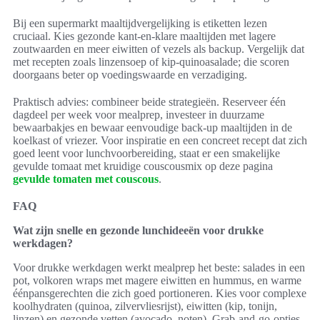
Bij een supermarkt maaltijdvergelijking is etiketten lezen
cruciaal. Kies gezonde kant-en-klare maaltijden met lagere
zoutwaarden en meer eiwitten of vezels als backup. Vergelijk dat
met recepten zoals linzensoep of kip-quinoasalade; die scoren
doorgaans beter op voedingswaarde en verzadiging.
Praktisch advies: combineer beide strategieën. Reserveer één
dagdeel per week voor mealprep, investeer in duurzame
bewaarbakjes en bewaar eenvoudige back-up maaltijden in de
koelkast of vriezer. Voor inspiratie en een concreet recept dat zich
goed leent voor lunchvoorbereiding, staat er een smakelijke
gevulde tomaat met kruidige couscousmix op deze pagina
gevulde tomaten met couscous
.
FAQ
Wat zijn snelle en gezonde lunchideeën voor drukke
werkdagen?
Voor drukke werkdagen werkt mealprep het beste: salades in een
pot, volkoren wraps met magere eiwitten en hummus, en warme
éénpansgerechten die zich goed portioneren. Kies voor complexe
koolhydraten (quinoa, zilvervliesrijst), eiwitten (kip, tonijn,
linzen) en gezonde vetten (avocado, noten). Grab-and-go-opties