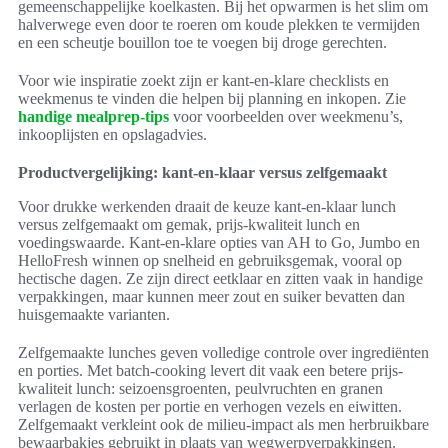
gemeenschappelijke koelkasten. Bij het opwarmen is het slim om
halverwege even door te roeren om koude plekken te vermijden
en een scheutje bouillon toe te voegen bij droge gerechten.
Voor wie inspiratie zoekt zijn er kant-en-klare checklists en
weekmenus te vinden die helpen bij planning en inkopen. Zie
handige mealprep-tips
voor voorbeelden over weekmenu’s,
inkooplijsten en opslagadvies.
Productvergelijking: kant-en-klaar versus zelfgemaakt
Voor drukke werkenden draait de keuze kant-en-klaar lunch
versus zelfgemaakt om gemak, prijs-kwaliteit lunch en
voedingswaarde. Kant-en-klare opties van AH to Go, Jumbo en
HelloFresh winnen op snelheid en gebruiksgemak, vooral op
hectische dagen. Ze zijn direct eetklaar en zitten vaak in handige
verpakkingen, maar kunnen meer zout en suiker bevatten dan
huisgemaakte varianten.
Zelfgemaakte lunches geven volledige controle over ingrediënten
en porties. Met batch-cooking levert dit vaak een betere prijs-
kwaliteit lunch: seizoensgroenten, peulvruchten en granen
verlagen de kosten per portie en verhogen vezels en eiwitten.
Zelfgemaakt verkleint ook de milieu-impact als men herbruikbare
bewaarbakjes gebruikt in plaats van wegwerpverpakkingen.