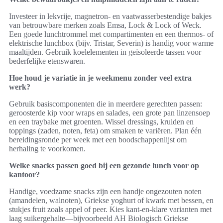
Investeer in lekvrije, magnetron- en vaatwasserbestendige bakjes
van betrouwbare merken zoals Emsa, Lock & Lock of Weck.
Een goede lunchtrommel met compartimenten en een thermos- of
elektrische lunchbox (bijv. Tristar, Severin) is handig voor warme
maaltijden. Gebruik koelelementen in geïsoleerde tassen voor
bederfelijke etenswaren.
Hoe houd je variatie in je weekmenu zonder veel extra
werk?
Gebruik basiscomponenten die in meerdere gerechten passen:
geroosterde kip voor wraps en salades, een grote pan linzensoep
en een traybake met groenten. Wissel dressings, kruiden en
toppings (zaden, noten, feta) om smaken te variëren. Plan één
bereidingsronde per week met een boodschappenlijst om
herhaling te voorkomen.
Welke snacks passen goed bij een gezonde lunch voor op
kantoor?
Handige, voedzame snacks zijn een handje ongezouten noten
(amandelen, walnoten), Griekse yoghurt of kwark met bessen, en
stukjes fruit zoals appel of peer. Kies kant-en-klare varianten met
laag suikergehalte—bijvoorbeeld AH Biologisch Griekse