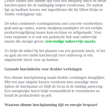
Lezers vinden hier slimme tips voor een mealprep lunch en snelle
lunchrecepten die de middagdip helpen voorkomen. De nadruk
ligt op haalbare keuzes met ingrediënten die bij Albert Heijn en
Jumbo verkrijgbaar zijn.
De tekst combineert voedingskennis met concrete voorbeelden:
grab-and-go opties, warme mealprep-maaltijden en een eerlijke
productvergelijking tussen kant-en-klaar en zelfgemaakt. Voor
extra inspiratie is er ook een praktische link naar suikervrije
snacks die energie geven:
eenvoudige suikervrije snacks
.
Zo helpt dit artikel bij het plannen van een gezonde lunch, of het
nu gaat om een snelle lunchrecept voor onderweg of een
uitgekiende lunch voor op kantoor.
Gezonde lunchideeën voor drukke werkdagen
Een slimme lunchplanning maakt drukke werkdagen draaglijker.
Met een paar simpele keuzes voorkomt men onnodige stress
tijdens de lunchpauze en blijft de focus in de middag aanwezig.
Een energierijke lunch helpt vermoeidheid te verminderen en
houdt de productiviteit op peil.
Waarom slimme lunchplanning tijd en energie bespaart