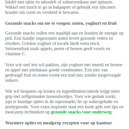
falafel met tahin en tabouleh of zalmroomkaas met spinazie.
Wikkel een lunch to go in bakpapier of gebruik een siliconen
houder om vorm en versheid te bewaren.
Gezonde snacks om toe te voegen: noten, yoghurt en fruit
Gezonde snacks vullen een maaltijd aan en houden de energie op
peil. Een handje ongezouten noten levert gezonde vetten en
eiwitten. Griekse yoghurt of kwark biedt extra eiwit.
Seizoensfruit zoals appels, peren of bessen geeft vezels en
vitamine C.
Voor wie snel iets wil pakken, zijn yoghurt met muesli en bessen
en appel met pindakaas goede combinaties. Een mix van
gedroogd fruit en noten vormt een trail mix zonder toegevoegde
suikers.
Wie wil besparen op kosten en ingrediëntencontrole krijgt meer
grip met zelfgemaakte tussendoortjes. Voor wie gemak zoekt,
zijn er handige opties in de supermarkt; let op suikergehalte en
portiegrootte. Voor extra inspiratie staat een korte gids met tips en
meal-prep technieken op
gezonde snacks voor onderweg
.
Warmere opties en mealprep recepten voor op kantoor