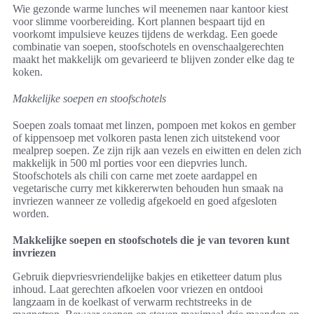
Wie gezonde warme lunches wil meenemen naar kantoor kiest
voor slimme voorbereiding. Kort plannen bespaart tijd en
voorkomt impulsieve keuzes tijdens de werkdag. Een goede
combinatie van soepen, stoofschotels en ovenschaalgerechten
maakt het makkelijk om gevarieerd te blijven zonder elke dag te
koken.
Makkelijke soepen en stoofschotels
Soepen zoals tomaat met linzen, pompoen met kokos en gember
of kippensoep met volkoren pasta lenen zich uitstekend voor
mealprep soepen. Ze zijn rijk aan vezels en eiwitten en delen zich
makkelijk in 500 ml porties voor een diepvries lunch.
Stoofschotels als chili con carne met zoete aardappel en
vegetarische curry met kikkererwten behouden hun smaak na
invriezen wanneer ze volledig afgekoeld en goed afgesloten
worden.
Makkelijke soepen en stoofschotels die je van tevoren kunt
invriezen
Gebruik diepvriesvriendelijke bakjes en etiketteer datum plus
inhoud. Laat gerechten afkoelen voor vriezen en ontdooi
langzaam in de koelkast of verwarm rechtstreeks in de