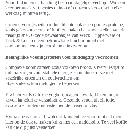
Vooraf plannen en batching bespaart dagelijks veel tijd. Wie één
keer per week vijf porties quinoa of couscous kookt, wint elke
werkdag minuten terug.
Groente voorgesneden in luchtdichte bakjes en porties proteïne,
zoals gekookte eieren of kipfilet, maken het samenstellen van de
maaltijd snel. Goede bewaarbakjes van Weck, Tupperware of
Lock & Lock en een betrouwbare lunchtrommel met
compartimenten zijn een slimme investering.
Belangrijke voedingsstoffen voor middagdip voorkomen
Complexe koolhydraten zoals volkoren brood, zilvervliesrijst of
quinoa zorgen voor stabiele energie. Combineer deze met
vezelrijke groenten en peulvruchten om
bloedsuikerschommelingen te beperken.
Eiwitten zoals Griekse yoghurt, magere kwark, kip en tonijn
geven langdurige verzadiging. Gezonde vetten uit olijfolie,
avocado en noten ondersteunen de hersenfunctie.
Hydratatie is cruciaal; water of kruidenthee voorkomt dat men
later op de dag te maken krijgt met een middagdip. Te veel koffie
kan die dip juist versterken.