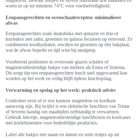
magnetron. Bewaar soepen en stoven maximaal drie maanden en
warm ze op tot minstens 74°C voor voedselveiligheid.
Eenpansgerechten en ovenschaalrecepten: minimaliseer
afwas
Eenpansgerechten zoals shakshuka met spinazie en feta of
traybakes met zalm, groenten en quinoa focussen op eenvoud. Ze
combineren koolhydraten, eiwitten en groenten op één bakplaat,
wat de afwas beperkt en tijd wint bij mealprep.
Voorbereid portioneer in ovenvaste glazen schalen of
magnetronbestendige bakjes van merken als Emsa of Sistema.
Dit zorgt dat een eenpansgerechten lunch snel opgewarmd kan
worden op het werk en veilig blijft tijdens lunchopslag.
Verwarming en opslag op het werk: praktisch advies
Controleer eerst of er een kantoor magnetron en koelkast
aanwezig zijn. Bij twijfel is een elektrische lunchbox van Tristar
of Severin handig om maaltijden zelfstandig te verwarmen.
Gebruik lekvrije, magnetronbestendige lunchboxen en koelcases
met koelelementen voor bederfelijke producten.
Label alle bakjes met naam en datum en ruim restjes op uit