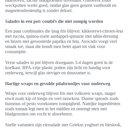
daarboven, zachte bladgroenten bovenaan. Glaswerk zoals
weckpotten werkt goed, omdat glas geen geuren vasthoudt en
magnetronbestendig is zonder deksel.
Salades in een pot: combi’s die niet zompig worden
Een paar combinaties die lang fris blijven: kikkererwt-citroen-feta
met rucola, quinoa-zoete aardappel-spinazie met tahin-dressing
en linzen met geroosterde paprika en feta. Avocado voegt veel
smaak toe, maar die houdt men beter apart tot vlak voor
consumptie.
Verse salades in pot blijven doorgaans 3-4 dagen goed in de
koelkast. BPA-vrije plastic potten zijn licht en handig voor
onderweg, terwijl glas steviger en duurzamer is.
Hartige wraps en gevulde pitabroodjes voor onderweg
Wraps voor onderweg blijven fris met volkoren wraps, mager
eiwit zoals kip of tonijn en veel rauwkost. Dunne spreads zoals
hummus of pesto voorkomen zompigheid. Natrijke ingrediënten
zoals tomaat legt men in het midden en omringt men met
bladgroenten om vocht te absorberen.
Snelle varianten zijn eiersalade met Griekse yoghurt en bieslook,