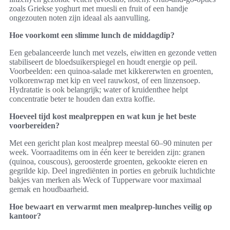
zoals Griekse yoghurt met muesli en fruit of een handje
ongezouten noten zijn ideaal als aanvulling.
Hoe voorkomt een slimme lunch de middagdip?
Een gebalanceerde lunch met vezels, eiwitten en gezonde vetten
stabiliseert de bloedsuikerspiegel en houdt energie op peil.
Voorbeelden: een quinoa-salade met kikkererwten en groenten,
volkorenwrap met kip en veel rauwkost, of een linzensoep.
Hydratatie is ook belangrijk; water of kruidenthee helpt
concentratie beter te houden dan extra koffie.
Hoeveel tijd kost mealpreppen en wat kun je het beste
voorbereiden?
Met een gericht plan kost mealprep meestal 60–90 minuten per
week. Voorraaditems om in één keer te bereiden zijn: granen
(quinoa, couscous), geroosterde groenten, gekookte eieren en
gegrilde kip. Deel ingrediënten in porties en gebruik luchtdichte
bakjes van merken als Weck of Tupperware voor maximaal
gemak en houdbaarheid.
Hoe bewaart en verwarmt men mealprep-lunches veilig op
kantoor?