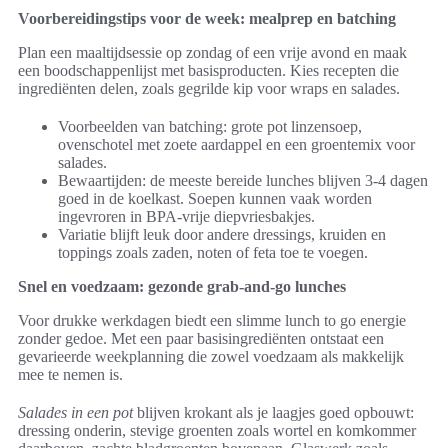
Voorbereidingstips voor de week: mealprep en batching
Plan een maaltijdsessie op zondag of een vrije avond en maak
een boodschappenlijst met basisproducten. Kies recepten die
ingrediënten delen, zoals gegrilde kip voor wraps en salades.
Voorbeelden van batching: grote pot linzensoep,
ovenschotel met zoete aardappel en een groentemix voor
salades.
Bewaartijden: de meeste bereide lunches blijven 3-4 dagen
goed in de koelkast. Soepen kunnen vaak worden
ingevroren in BPA-vrije diepvriesbakjes.
Variatie blijft leuk door andere dressings, kruiden en
toppings zoals zaden, noten of feta toe te voegen.
Snel en voedzaam: gezonde grab-and-go lunches
Voor drukke werkdagen biedt een slimme lunch to go energie
zonder gedoe. Met een paar basisingrediënten ontstaat een
gevarieerde weekplanning die zowel voedzaam als makkelijk
mee te nemen is.
Salades in een pot
blijven krokant als je laagjes goed opbouwt:
dressing onderin, stevige groenten zoals wortel en komkommer