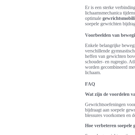
Er is een sterke verbinding
lichaamsmechanica tijdens
optimale
gewrichtsmobilit
soepele gewrichten bijdrag
Voorbeelden van bewegi
Enkele belangrijke bewegi
verschillende gymnastische
heffen van gewichten boven
schouder- en rugregio. Atl
worden gecombineerd met ge
lichaam.
FAQ
Wat zijn de voordelen va
Gewrichtsoefeningen voor 
bijdraagt aan soepele gew
blessures voorkomen en de
Hoe verbeteren soepele g