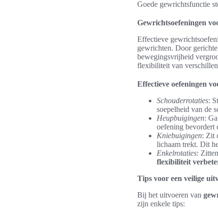
Goede gewrichtsfunctie ste
Gewrichtsoefeningen voor
Effectieve gewrichtsoefeni
gewrichten. Door gerichte
bewegingsvrijheid vergroo
flexibiliteit van verschill
Effectieve oefeningen vo
Schouderrotaties
: S
soepelheid van de s
Heupbuigingen
: Ga
oefening bevordert d
Kniebuigingen
: Zit
lichaam trekt. Dit h
Enkelrotaties
: Zitte
flexibiliteit verbet
Tips voor een veilige ui
Bij het uitvoeren van
gewr
zijn enkele tips: