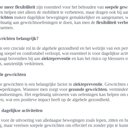
 meer flexibiliteit
zijn essentieel voor het behouden van
soepele gew
en helpen niet alleen de mobiliteit te verbeteren, maar dragen ook bij aa
richten
maken dagelijkse bewegingen gemakkelijker en aangenamer, wat
elmatig aan gewrichtsoefeningen te doen, kan men de
flexibiliteit verb
marmen.
richten belangrijk?
n een cruciale rol in de algehele gezondheid en het welzijn van een p
 soepel en comfortabel verloopt, wat essentieel is voor dagelijkse acti
aagt bovendien bij aan
ziektepreventie
en kan het risico op blessures 
s, aanzienlijk verkleinen.
ele gewrichten
 gewrichten is een belangrijke factor in
ziektepreventie
. Gewrichten d
n beperkingen. Wanneer men zorgt voor
gezonde gewrichten
, verminder
andoeningen. Het regelmatig uitvoeren van oefeningen kan helpen om de 
n, wat een positieve impact heeft op de algehele gezondheid.
dagelijkse activiteiten
 voor de uitvoering van alledaagse bewegingen zoals lopen, zitten en b
g, maar vereisen soepele gewrichten om effectief en zonder pijn te ku