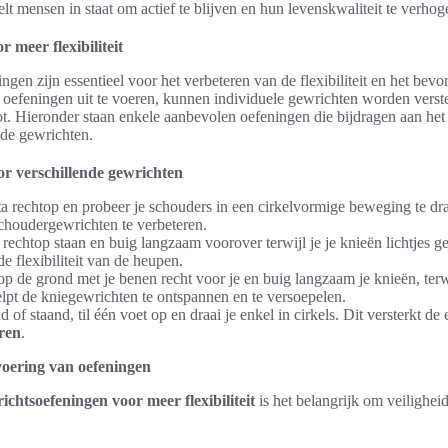
lt mensen in staat om actief te blijven en hun levenskwaliteit te verhog
 meer flexibiliteit
ngen zijn essentieel voor het verbeteren van de flexibiliteit en het bev
 oefeningen uit te voeren, kunnen individuele gewrichten worden verste
t. Hieronder staan enkele aanbevolen oefeningen die bijdragen aan het
ende gewrichten.
or verschillende gewrichten
ta rechtop en probeer je schouders in een cirkelvormige beweging te dra
choudergewrichten te verbeteren.
 rechtop staan en buig langzaam voorover terwijl je je knieën lichtjes
e flexibiliteit van de heupen.
 op de grond met je benen recht voor je en buig langzaam je knieën, terwi
elpt de kniegewrichten te ontspannen en te versoepelen.
nd of staand, til één voet op en draai je enkel in cirkels. Dit versterkt 
eren
.
tvoering van oefeningen
ichtsoefeningen voor meer flexibiliteit
is het belangrijk om veiligheid