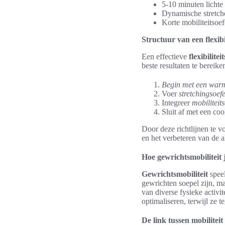
5-10 minuten lichte 
Dynamische stretche
Korte mobiliteitsoe
Structuur van een flexibi
Een effectieve
flexibilitei
beste resultaten te bereik
Begin met een war
Voer
stretchingsoef
Integreer
mobiliteit
Sluit af met een co
Door deze richtlijnen te v
en het verbeteren van de al
Hoe gewrichtsmobiliteit 
Gewrichtsmobiliteit
speel
gewrichten soepel zijn, ma
van diverse fysieke activi
optimaliseren, terwijl ze t
De link tussen mobiliteit