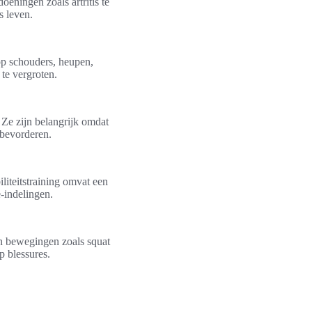
oeningen zoals artritis te
s leven.
 op schouders, heupen,
 te vergroten.
 Ze zijn belangrijk omdat
 bevorderen.
liteitstraining omvat een
e-indelingen.
nen bewegingen zoals squat
p blessures.