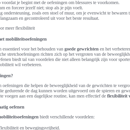
 voordat je begint met de oefeningen om blessures te voorkomen.
am en forceer jezelf niet; stop als je pijn voelt.
g ondersteuning, zoals een stoel of muur, om je evenwicht te bewaren t
langzaam en gecontroleerd uit voor het beste resultaat.
met mobiliteitsoefeningen
n essentieel voor het behouden van
goede gewrichten
en het verbetere
sche stretchoefeningen richten zich op het vergroten van de beweeglijkh
enen biedt tal van voordelen die niet alleen belangrijk zijn voor sport
obiliteit wil verbeteren.
ningen?
n oefeningen die helpen de beweeglijkheid van de gewrichten te vergr
e gedurende de dag kunnen worden uitgevoerd om de spieren en gewri
te voegen aan een dagelijkse routine, kan men effectief de
flexibilitei
atig oefenen
obiliteitsoefeningen
biedt verschillende voordelen:
lexibiliteit en bewegingsvrijheid.