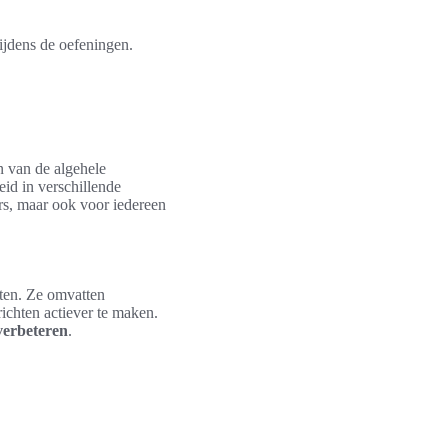
ijdens de oefeningen.
n van de algehele
eid in verschillende
ers, maar ook voor iedereen
oten. Ze omvatten
chten actiever te maken.
t verbeteren
.