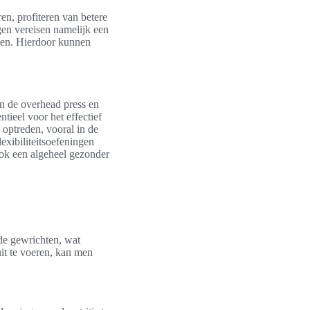
eren, profiteren van betere
gen vereisen namelijk een
elen. Hierdoor kunnen
n de overhead press en
tieel voor het effectief
 optreden, vooral in de
exibiliteitsoefeningen
ook een algeheel gezonder
 de gewrichten, wat
it te voeren, kan men