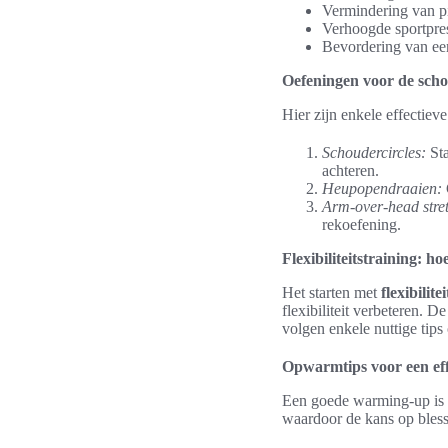
Vermindering van pi
Verhoogde sportpres
Bevordering van een 
Oefeningen voor de sch
Hier zijn enkele effectiev
Schoudercircles:
Sta
achteren.
Heupopendraaien:
Arm-over-head stre
rekoefening.
Flexibiliteitstraining: h
Het starten met
flexibilite
flexibiliteit verbeteren. D
volgen enkele nuttige tips 
Opwarmtips voor een effi
Een goede warming-up is 
waardoor de kans op bless