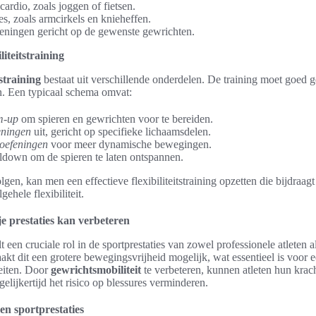
cardio, zoals joggen of fietsen.
s, zoals armcirkels en knieheffen.
feningen gericht op de gewenste gewrichten.
liteitstraining
tstraining
bestaat uit verschillende onderdelen. De training moet goed g
en. Een typicaal schema omvat:
m-up
om spieren en gewrichten voor te bereiden.
eningen
uit, gericht op specifieke lichaamsdelen.
soefeningen
voor meer dynamische bewegingen.
oldown om de spieren te laten ontspannen.
olgen, kan men een effectieve flexibiliteitstraining opzetten die bijdraa
gehele flexibiliteit.
je prestaties kan verbeteren
t een cruciale rol in de sportprestaties van zowel professionele atleten
akt dit een grotere bewegingsvrijheid mogelijk, wat essentieel is voor e
teiten. Door
gewrichtsmobiliteit
te verbeteren, kunnen atleten hun krac
egelijkertijd het risico op blessures verminderen.
 en sportprestaties