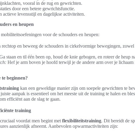
jnklachten, vooral in de rug en gewrichten.
taties door een betere gewrichtsfunctie.
actieve levensstijl en dagelijkse activiteiten.
ouders en heupen
e mobiliteitsoefeningen voor de schouders en heupen:
 rechtop en beweeg de schouders in cirkelvormige bewegingen, zowel 
Ga staan en til één been op, houd de knie gebogen, en roteer de heup na
tch:
Hef je arm boven je hoofd terwijl je de andere arm over je lichaam 
oe te beginnen?
itstraining
kan een geweldige manier zijn om soepele gewrichten te bev
e juiste aanpak is essentieel om het meeste uit de training te halen en b
om efficiënt aan de slag te gaan.
ciënte training
cruciaal voordat men begint met
flexibiliteitstraining
. Dit bereidt de s
ures aanzienlijk afneemt. Aanbevolen opwarmactiviteiten zijn: