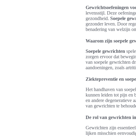
Gewrichtsoefeningen voor
levensstijl. Deze oefening
gezondheid.
Soepele gew
gezonder leven. Door reg
benadering van welzijn o
Waarom zijn soepele gew
Soepele gewrichten
spele
zorgen ervoor dat beweging
van soepele gewrichten dr
aandoeningen, zoals artriti
Ziektepreventie en soep
Het handhaven van soepele
kunnen leiden tot pijn e
en andere degeneratieve a
van gewrichten te behoude
De rol van gewrichten in 
Gewrichten zijn essentieel
lijken misschien eenvoudi