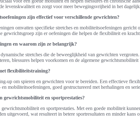
uciaal voor een goede mobiliteit en helpen blessures en chronische aand
e levenskwaliteit en zorgt voor meer bewegingsvrijheid in het dagelijk
itsoefeningen zijn effectief voor verschillende gewrichten?
efeningen omvatten specifieke stretches en mobiliteitsoefeningen gericht
e gewrichtsgroep zijn er oefeningen die helpen de flexibiliteit en kracht
ningen en waarom zijn ze belangrijk?
n dynamische stretches die de beweeglijkheid van gewrichten vergroten.
beteren, blessures helpen voorkomen en de algemene gewrichtsmobiliteit
 flexibiliteitstraining?
g-up om spieren en gewrichten voor te bereiden. Een effectieve flexibi
- en mobiliteitsoefeningen, goed gestructureerd met herhalingen en seri
n gewrichtsmobiliteit en sportprestaties?
en gewrichtsmobiliteit en sportprestaties. Met een goede mobiliteit kun
den uitgevoerd, wat resulteert in betere sportresultaten en minder kans o