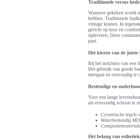
Traditionele versus he
Wanneer gekeken wordt naa
hebben. Traditionele badkam
vintage kranen. In tegens
gericht op luxe en comfo
opleveren. Deze contrasten
past.
Het kiezen van de juiste
Bij het inrichten van een 
Het gebruik van goede bad
meegaat en eenvoudig te o
Bestendige en onderhoud
Voor een lange levensduur
als eenvoudig schoon te ma
Ceramische tegels
v
Waterbestendig M
Composietmaterial
Het belang van esthetiek 