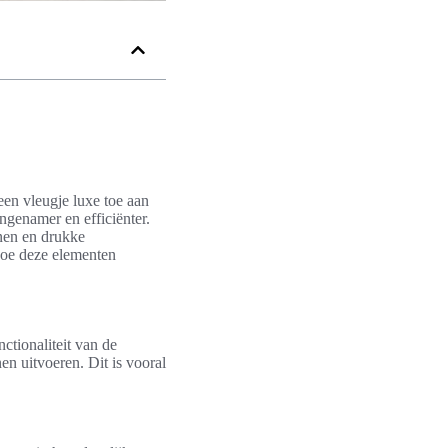
een vleugje luxe toe aan
genamer en efficiënter.
nnen en drukke
hoe deze elementen
ctionaliteit van de
en uitvoeren. Dit is vooral
.