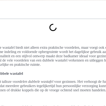
wastafel biedt niet alleen extra praktische voordelen, maar voegt ook 
 indeling en voldoende opbergruimte wordt het dagelijkse gebruik aan
naliteit en een stijlvol ontwerp maakt deze badkamer ideaal voor gezi
zal de vele voordelen van een dubbele wastafel verkennen en uitleggen 
elijke en praktische ruimte.
bbele wastafel
t talloze
voordelen dubbele wastafel
voor gezinnen. Het verhoogt de fun
at meerdere gebruikers tegelijkertijd hun persoonlijke verzorging kunn
nnen of drukke koppels die op de vroege ochtend snel moeten handelen