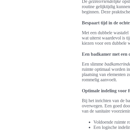
De
gezinsvriendelijke
opst
routine gelijktijdig kunne
beginnen. Deze praktische 
Bespaart tijd in de ocht
Met een dubbele wastafel 
wat uiterst waardevol is 
kiezen voor een dubbele w
Een badkamer met een d
Een slimme
badkamerinde
ruimte optimaal worden ing
plaatsing van elementen z
rommelig aanvoelt.
Optimale indeling voor fu
Bij het inrichten van de 
overwegen. Een goed door
van de sanitaire voorzieni
Voldoende ruimte ro
Een logische indeli