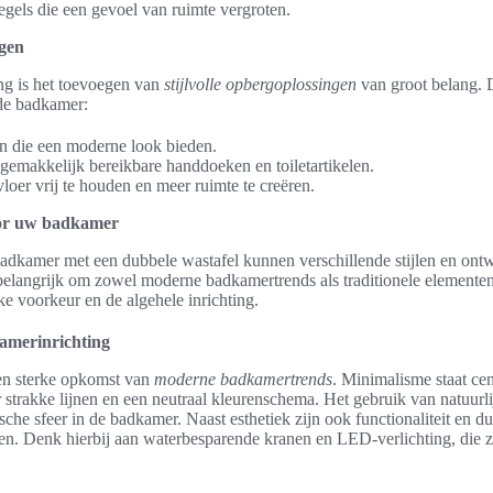
egels die een gevoel van ruimte vergroten.
ngen
ing is het toevoegen van
stijlvolle opbergoplossingen
van groot belang. D
 de badkamer:
n die een moderne look bieden.
emakkelijk bereikbare handdoeken en toiletartikelen.
oer vrij te houden en meer ruimte te creëren.
oor uw badkamer
badkamer met een dubbele wastafel kunnen verschillende stijlen en ontw
 belangrijk om zowel moderne badkamertrends als traditionele elemente
ke voorkeur en de algehele inrichting.
amerinrichting
een sterke opkomst van
moderne badkamertrends
. Minimalisme staat ce
strakke lijnen en een neutraal kleurenschema. Het gebruik van natuurli
sche sfeer in de badkamer. Naast esthetiek zijn ook functionaliteit en 
en. Denk hierbij aan waterbesparende kranen en LED-verlichting, die 