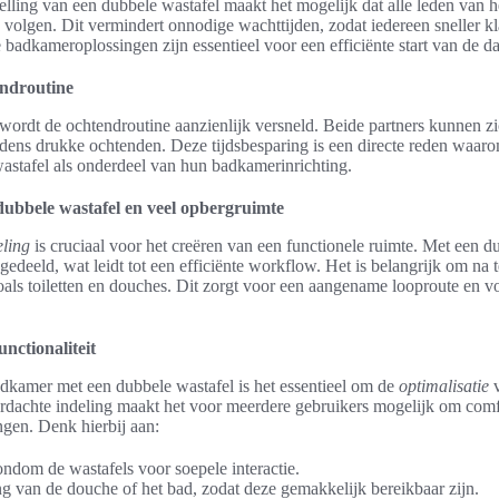
elling van een dubbele wastafel maakt het mogelijk dat alle leden van h
n volgen. Dit vermindert onnodige wachttijden, zodat iedereen sneller kl
badkameroplossingen zijn essentieel voor een efficiënte start van de d
endroutine
wordt de ochtendroutine aanzienlijk versneld. Beide partners kunnen zi
tijdens drukke ochtenden. Deze tijdsbesparing is een directe reden waar
astafel als onderdeel van hun badkamerinrichting.
ubbele wastafel en veel opbergruimte
ling
is cruciaal voor het creëren van een functionele ruimte. Met een d
edeeld, wat leidt tot een efficiënte workflow. Het is belangrijk om na t
oals toiletten en douches. Dit zorgt voor een aangename looproute en 
nctionaliteit
badkamer met een dubbele wastafel is het essentieel om de
optimalisatie
v
dachte indeling maakt het voor meerdere gebruikers mogelijk om comf
ngen. Denk hierbij aan:
ndom de wastafels voor soepele interactie.
ng van de douche of het bad, zodat deze gemakkelijk bereikbaar zijn.