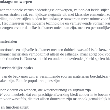
dendaagse ontwerpen
r traditionele versus hedendaagse ontwerpen, valt op dat beide stijle
ers stralen vaak een tijdloze elegantie uit, met klassieke elementen zoal
telling tot deze stijlen bieden hedendaagse ontwerpen meer ruimte voor
rt. Het integreren van moderne technologie en vernieuwende vormen ka
 zorgen ervoor dat elke badkamer uniek kan zijn, met een persoonlijke 
 materialen
functionele en stijlvolle badkamer met een dubbele wastafel is de keuze 
kamer materialen verhoogt niet alleen de esthetiek, maar zorgt ook voo
nderhouden is. Duurzaamheid en onderhoudsvriendelijkheid spelen hierb
svriendelijke opties
 van de badkamer zijn er verschillende soorten materialen beschikbaar 
ken zijn. Enkele populaire opties zijn:
oor vloeren en wanden, die waterbestendig en slijtvast zijn.
DF
voor meubels, dat een prachtige afwerking biedt zonder in te boeten o
en
voor wastafels, die niet alleen duurzaam zijn maar ook gemakkelijk 
en functionaliteit