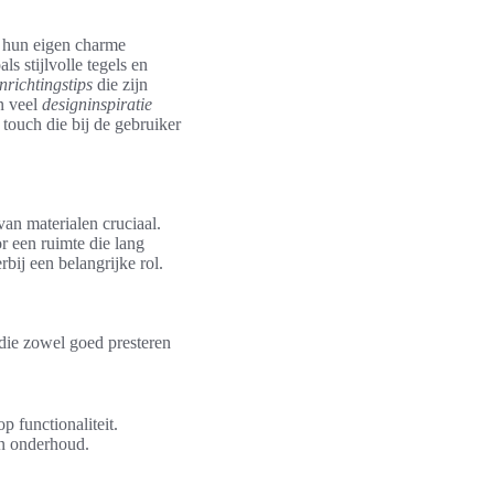
n hun eigen charme
s stijlvolle tegels en
inrichtingstips
die zijn
n veel
designinspiratie
touch die bij de gebruiker
van materialen cruciaal.
r een ruimte die lang
ij een belangrijke rol.
die zowel goed presteren
p functionaliteit.
in onderhoud.