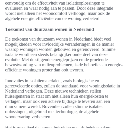
eenvoudig om de effectiviteit van isolatieoplossingen te
evalueren en waar nodig aan te passen. Door deze integratie
wordt niet alleen het wooncomfort verhoogd, maar ook de
algehele energie-efficiëntie van de woning verbeterd.
Toekomst van duurzaam wonen in Nederland
De toekomst van duurzaam wonen in Nederland biedt veel
mogelijkheden voor invloedrijke veranderingen in de manier
waarop woningen worden gebouwd en gerenoveerd. Slimme
isolatie wordt een steeds belangrijker onderdeel van deze
evolutie. Met de stijgende energieprijzen en de groeiende
bewustwording van milieuproblemen, is de behoefte aan energie-
efficiënte woningen groter dan ooit tevoren.
Innovaties in isolatiematerialen, zoals biologische en
gerecycleerde opties, zullen de standaard voor woningisolatie in
Nederland verhogen. Deze nieuwe technieken stellen
huiseigenaren in staat om niet alleen hun energiekosten te
verlagen, maar ook een actieve bijdrage te leveren aan een
duurzamere wereld. Bovendien zullen slimme isolatie-
oplossingen, uitgebreid met technologie, de algehele
woonervaring verbeteren.
Het is essentieel dat zowel huiseigenaren als beleidsmakers