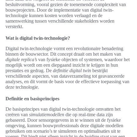
besluitvorming, vooral gezien de toenemende complexiteit van
bouwprojecten. Door de implementatie van digital twin-
technologie kunnen kosten worden verlaagd en de
samenwerking tussen verschillende stakeholders worden
versterkt.
Wat is digital twin-technologie?
Digital twin-technologie vormt een revolutionaire benadering
binnen de bouwsector. Dit concept draait om het maken van
digitale replica’s
van fysieke objecten of systemen, waardoor het
mogelijk wordt om een diepgaand inzicht te krijgen in hun
prestaties en gedrag. De
definitie digital twin
bestrijkt
verschillende aspecten, van dataverzameling tot geavanceerde
analyses, en dit vormt de basis voor de effectieve toepassing van
deze technologie.
Definitie en basisprincipes
De basisprincipes van digital twin-technologie omvatten het
creëren van
simulatiemodellen
die op real-time data zijn
gebaseerd. Door sensorgegevens in te winnen uit de fysieke
omgeving, kunnen bouwprofessionals deze digitale modellen
gebruiken om scenario’s te simuleren en optimalisaties uit te
voeren. Dit biedt niet alleen inzicht in de huidige staat van een