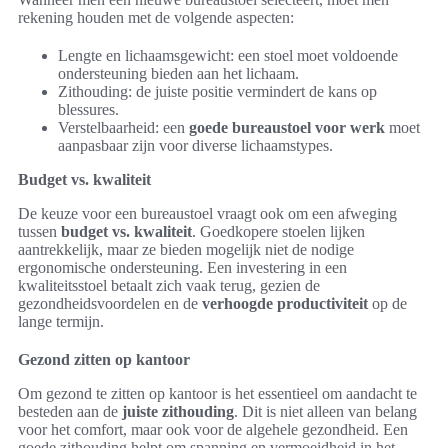
rekening houden met de volgende aspecten:
Lengte en lichaamsgewicht: een stoel moet voldoende
ondersteuning bieden aan het lichaam.
Zithouding: de juiste positie vermindert de kans op
blessures.
Verstelbaarheid: een
goede bureaustoel voor werk
moet
aanpasbaar zijn voor diverse lichaamstypes.
Budget vs. kwaliteit
De keuze voor een bureaustoel vraagt ook om een afweging
tussen
budget vs. kwaliteit
. Goedkopere stoelen lijken
aantrekkelijk, maar ze bieden mogelijk niet de nodige
ergonomische ondersteuning. Een investering in een
kwaliteitsstoel betaalt zich vaak terug, gezien de
gezondheidsvoordelen en de
verhoogde productiviteit
op de
lange termijn.
Gezond zitten op kantoor
Om gezond te zitten op kantoor is het essentieel om aandacht te
besteden aan de
juiste zithouding
. Dit is niet alleen van belang
voor het comfort, maar ook voor de algehele gezondheid. Een
goede zithouding helpt om spanning en vermoeidheid in het