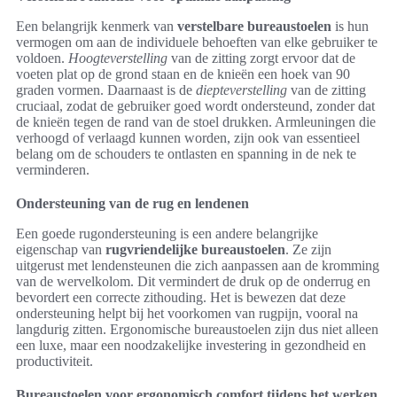
Een belangrijk kenmerk van
verstelbare bureaustoelen
is hun
vermogen om aan de individuele behoeften van elke gebruiker te
voldoen.
Hoogteverstelling
van de zitting zorgt ervoor dat de
voeten plat op de grond staan en de knieën een hoek van 90
graden vormen. Daarnaast is de
diepteverstelling
van de zitting
cruciaal, zodat de gebruiker goed wordt ondersteund, zonder dat
de knieën tegen de rand van de stoel drukken. Armleuningen die
verhoogd of verlaagd kunnen worden, zijn ook van essentieel
belang om de schouders te ontlasten en spanning in de nek te
verminderen.
Ondersteuning van de rug en lendenen
Een goede rugondersteuning is een andere belangrijke
eigenschap van
rugvriendelijke bureaustoelen
. Ze zijn
uitgerust met lendensteunen die zich aanpassen aan de kromming
van de wervelkolom. Dit vermindert de druk op de onderrug en
bevordert een correcte zithouding. Het is bewezen dat deze
ondersteuning helpt bij het voorkomen van rugpijn, vooral na
langdurig zitten. Ergonomische bureaustoelen zijn dus niet alleen
een luxe, maar een noodzakelijke investering in gezondheid en
productiviteit.
Bureaustoelen voor ergonomisch comfort tijdens het werken