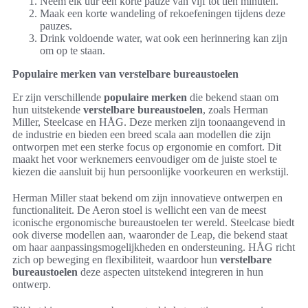
Neem elk uur een korte pauze van vijf tot tien minuten.
Maak een korte wandeling of rekoefeningen tijdens deze
pauzes.
Drink voldoende water, wat ook een herinnering kan zijn
om op te staan.
Populaire merken van verstelbare bureaustoelen
Er zijn verschillende
populaire merken
die bekend staan om
hun uitstekende
verstelbare bureaustoelen
, zoals Herman
Miller, Steelcase en HÅG. Deze merken zijn toonaangevend in
de industrie en bieden een breed scala aan modellen die zijn
ontworpen met een sterke focus op ergonomie en comfort. Dit
maakt het voor werknemers eenvoudiger om de juiste stoel te
kiezen die aansluit bij hun persoonlijke voorkeuren en werkstijl.
Herman Miller staat bekend om zijn innovatieve ontwerpen en
functionaliteit. De Aeron stoel is wellicht een van de meest
iconische ergonomische bureaustoelen ter wereld. Steelcase biedt
ook diverse modellen aan, waaronder de Leap, die bekend staat
om haar aanpassingsmogelijkheden en ondersteuning. HÅG richt
zich op beweging en flexibiliteit, waardoor hun
verstelbare
bureaustoelen
deze aspecten uitstekend integreren in hun
ontwerp.