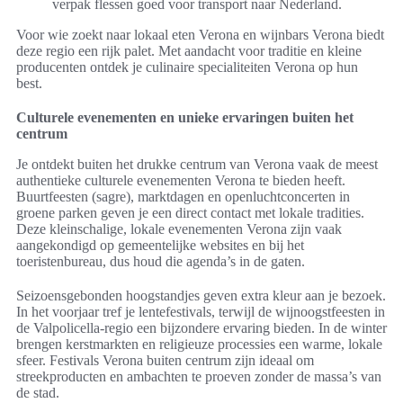
verpak flessen goed voor transport naar Nederland.
Voor wie zoekt naar lokaal eten Verona en wijnbars Verona biedt
deze regio een rijk palet. Met aandacht voor traditie en kleine
producenten ontdek je culinaire specialiteiten Verona op hun
best.
Culturele evenementen en unieke ervaringen buiten het
centrum
Je ontdekt buiten het drukke centrum van Verona vaak de meest
authentieke culturele evenementen Verona te bieden heeft.
Buurtfeesten (sagre), marktdagen en openluchtconcerten in
groene parken geven je een direct contact met lokale tradities.
Deze kleinschalige, lokale evenementen Verona zijn vaak
aangekondigd op gemeentelijke websites en bij het
toeristenbureau, dus houd die agenda’s in de gaten.
Seizoensgebonden hoogstandjes geven extra kleur aan je bezoek.
In het voorjaar tref je lentefestivals, terwijl de wijnoogstfeesten in
de Valpolicella-regio een bijzondere ervaring bieden. In de winter
brengen kerstmarkten en religieuze processies een warme, lokale
sfeer. Festivals Verona buiten centrum zijn ideaal om
streekproducten en ambachten te proeven zonder de massa’s van
de stad.