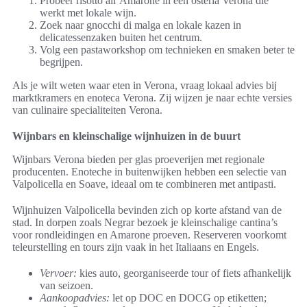
Probeer risotto all’Amarone in een osteria Verona die
werkt met lokale wijn.
Zoek naar gnocchi di malga en lokale kazen in
delicatessenzaken buiten het centrum.
Volg een pastaworkshop om technieken en smaken beter te
begrijpen.
Als je wilt weten waar eten in Verona, vraag lokaal advies bij
marktkramers en enoteca Verona. Zij wijzen je naar echte versies
van culinaire specialiteiten Verona.
Wijnbars en kleinschalige wijnhuizen in de buurt
Wijnbars Verona bieden per glas proeverijen met regionale
producenten. Enoteche in buitenwijken hebben een selectie van
Valpolicella en Soave, ideaal om te combineren met antipasti.
Wijnhuizen Valpolicella bevinden zich op korte afstand van de
stad. In dorpen zoals Negrar bezoek je kleinschalige cantina’s
voor rondleidingen en Amarone proeven. Reserveren voorkomt
teleurstelling en tours zijn vaak in het Italiaans en Engels.
Vervoer:
kies auto, georganiseerde tour of fiets afhankelijk
van seizoen.
Aankoopadvies:
let op DOC en DOCG op etiketten;