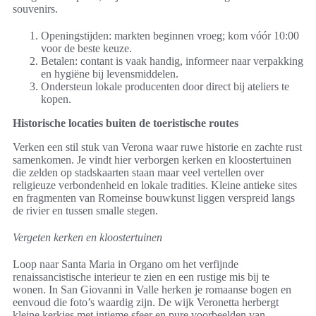
souvenirs.
Openingstijden: markten beginnen vroeg; kom vóór 10:00
voor de beste keuze.
Betalen: contant is vaak handig, informeer naar verpakking
en hygiëne bij levensmiddelen.
Ondersteun lokale producenten door direct bij ateliers te
kopen.
Historische locaties buiten de toeristische routes
Verken een stil stuk van Verona waar ruwe historie en zachte rust
samenkomen. Je vindt hier verborgen kerken en kloostertuinen
die zelden op stadskaarten staan maar veel vertellen over
religieuze verbondenheid en lokale tradities. Kleine antieke sites
en fragmenten van Romeinse bouwkunst liggen verspreid langs
de rivier en tussen smalle stegen.
Vergeten kerken en kloostertuinen
Loop naar Santa Maria in Organo om het verfijnde
renaissancistische interieur te zien en een rustige mis bij te
wonen. In San Giovanni in Valle herken je romaanse bogen en
eenvoud die foto’s waardig zijn. De wijk Veronetta herbergt
kleine kerkjes met intieme sfeer en pure voorbeelden van