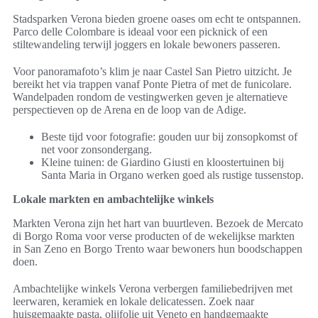
Stadsparken Verona bieden groene oases om echt te ontspannen.
Parco delle Colombare is ideaal voor een picknick of een
stiltewandeling terwijl joggers en lokale bewoners passeren.
Voor panoramafoto’s klim je naar Castel San Pietro uitzicht. Je
bereikt het via trappen vanaf Ponte Pietra of met de funicolare.
Wandelpaden rondom de vestingwerken geven je alternatieve
perspectieven op de Arena en de loop van de Adige.
Beste tijd voor fotografie: gouden uur bij zonsopkomst of
net voor zonsondergang.
Kleine tuinen: de Giardino Giusti en kloostertuinen bij
Santa Maria in Organo werken goed als rustige tussenstop.
Lokale markten en ambachtelijke winkels
Markten Verona zijn het hart van buurtleven. Bezoek de Mercato
di Borgo Roma voor verse producten of de wekelijkse markten
in San Zeno en Borgo Trento waar bewoners hun boodschappen
doen.
Ambachtelijke winkels Verona verbergen familiebedrijven met
leerwaren, keramiek en lokale delicatessen. Zoek naar
huisgemaakte pasta, olijfolie uit Veneto en handgemaakte