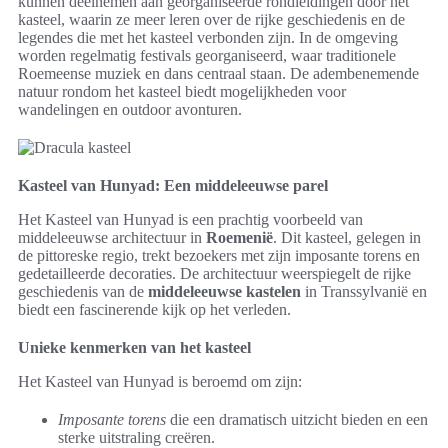
kunnen deelnemen aan georganiseerde rondleidingen door het
kasteel, waarin ze meer leren over de rijke geschiedenis en de
legendes die met het kasteel verbonden zijn. In de omgeving
worden regelmatig festivals georganiseerd, waar traditionele
Roemeense muziek en dans centraal staan. De adembenemende
natuur rondom het kasteel biedt mogelijkheden voor
wandelingen en outdoor avonturen.
Kasteel van Hunyad: Een middeleeuwse parel
Het Kasteel van Hunyad is een prachtig voorbeeld van
middeleeuwse architectuur in
Roemenië
. Dit kasteel, gelegen in
de pittoreske regio, trekt bezoekers met zijn imposante torens en
gedetailleerde decoraties. De architectuur weerspiegelt de rijke
geschiedenis van de
middeleeuwse kastelen
in Transsylvanië en
biedt een fascinerende kijk op het verleden.
Unieke kenmerken van het kasteel
Het Kasteel van Hunyad is beroemd om zijn:
Imposante torens
die een dramatisch uitzicht bieden en een
sterke uitstraling creëren.