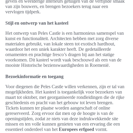
gevels en weelderige interieurs getuigen van de verfijnde smaak
van zijn bouwers, en brengen bezoekers terug naar een
vervlogen tijdperk.
Stijl en ontwerp van het kasteel
Het ontwerp van Peles Castle is een harmonieus samenspel van
kunst en functionaliteit. Architecten hebben met zorg diverse
materialen gebruikt, van lokale steen tot exotisch hardhout,
waardoor het een uniek karakter heeft. De gedetailleerde
ornamenten en prachtige fresco’s dragen bij aan het statige
voorkomen. Dit kasteel wordt vaak beschouwd als een van de
mooiste Historische bezienswaardigheden in Roemenië.
Bezoekinformatie en toegang
Voor diegenen die Peles Castle willen verkennen, zijn er tal van
mogelijkheden. Het kasteel is toegankelijk voor bezoekers van
maart tot oktober, met georganiseerde rondleidingen die de rijke
geschiedenis en pracht van het gebouw tot leven brengen.
Tickets kunnen ter plaatse worden aangeschaft of online
gereserveerd. Zorg ervoor dat men op de hoogte is van de
openingstijden, zodat ze niets van deze indrukwekkende site
missen en ten volle kunnen genieten van een ervaring die een
essentieel onderdeel van het
Europees erfgoed
vormt.