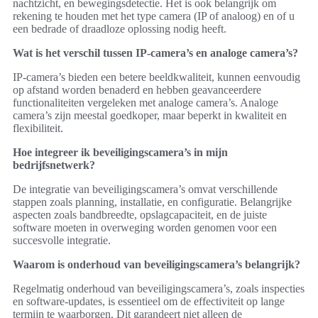
nachtzicht, en bewegingsdetectie. Het is ook belangrijk om
rekening te houden met het type camera (IP of analoog) en of u
een bedrade of draadloze oplossing nodig heeft.
Wat is het verschil tussen IP-camera’s en analoge camera’s?
IP-camera’s bieden een betere beeldkwaliteit, kunnen eenvoudig
op afstand worden benaderd en hebben geavanceerdere
functionaliteiten vergeleken met analoge camera’s. Analoge
camera’s zijn meestal goedkoper, maar beperkt in kwaliteit en
flexibiliteit.
Hoe integreer ik beveiligingscamera’s in mijn
bedrijfsnetwerk?
De integratie van beveiligingscamera’s omvat verschillende
stappen zoals planning, installatie, en configuratie. Belangrijke
aspecten zoals bandbreedte, opslagcapaciteit, en de juiste
software moeten in overweging worden genomen voor een
succesvolle integratie.
Waarom is onderhoud van beveiligingscamera’s belangrijk?
Regelmatig onderhoud van beveiligingscamera’s, zoals inspecties
en software-updates, is essentieel om de effectiviteit op lange
termijn te waarborgen. Dit garandeert niet alleen de