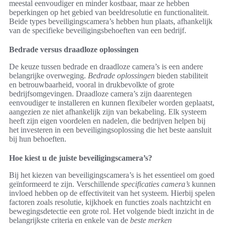
meestal eenvoudiger en minder kostbaar, maar ze hebben
beperkingen op het gebied van beeldresolutie en functionaliteit.
Beide types beveiligingscamera’s hebben hun plaats, afhankelijk
van de specifieke beveiligingsbehoeften van een bedrijf.
Bedrade versus draadloze oplossingen
De keuze tussen bedrade en draadloze camera’s is een andere
belangrijke overweging.
Bedrade oplossingen
bieden stabiliteit
en betrouwbaarheid, vooral in drukbevolkte of grote
bedrijfsomgevingen. Draadloze camera’s zijn daarentegen
eenvoudiger te installeren en kunnen flexibeler worden geplaatst,
aangezien ze niet afhankelijk zijn van bekabeling. Elk systeem
heeft zijn eigen voordelen en nadelen, die bedrijven helpen bij
het investeren in een beveiligingsoplossing die het beste aansluit
bij hun behoeften.
Hoe kiest u de juiste beveiligingscamera’s?
Bij het kiezen van beveiligingscamera’s is het essentieel om goed
geïnformeerd te zijn. Verschillende
specificaties camera’s
kunnen
invloed hebben op de effectiviteit van het systeem. Hierbij spelen
factoren zoals resolutie, kijkhoek en functies zoals nachtzicht en
bewegingsdetectie een grote rol. Het volgende biedt inzicht in de
belangrijkste criteria en enkele van de
beste merken