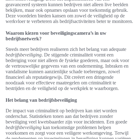
geavanceerd systeem kunnen bedrijven niet alleen live beelden
bekijken, maar ook opnames opslaan voor toekomstig gebruik.
Deze voordelen bieden kansen om zowel de veiligheid op de
werkvloer te verbeteren als bedrijfsactiviteiten beter te monitoren.
Waarom kiezen voor beveiligingscamera’s in uw
bedrijfsnetwerk?
Steeds meer bedrijven realiseren zich het belang van adequate
bedrijfsbeveiliging
. De stijgende criminaliteit vormt een
bedreiging voor niet alleen de fysieke goederen, maar ook voor
de vertrouwelijke gegevens van een onderneming. Inbraken en
vandalisme kunnen aanzienlijke schade toebrengen, zowel
financieel als reputatiegewijs. Dit creëert een dringende
noodzaak voor effectieve maatregelen om criminaliteit te
bestrijden en de veiligheid op de werkplek te waarborgen.
Het belang van bedrijfsbeveiliging
De impact van criminaliteit op bedrijven kan niet worden
onderschat. Statistieken tonen aan dat bedrijven zonder
beveiliging veel kwetsbaarder zijn voor incidenten. Een goede
bedrijfsbeveiliging
kan toekomstige problemen helpen
voorkomen en zorgt voor een veiligere werkomgeving. Terwijl
de rendementen op investeringen in beveiliging kunnen variëren,